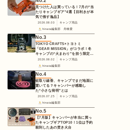
No.
2
見つけた人は買っている！7月の“当
たりキャンプギア”4選【目利きが本
気で推す逸品】
2026.08.03
キャンプ用品
hinata編集部 舟橋愛
No.
3
TOKYO CRAFTS×トヨトミ
「GEAR MISSION」がコラボ！冬
キャンプの“火まわり”を担う限定
K3クッキングストーブが登場
2026.08.02
キャンプ用品
hinata編集部
No.
4
蚊取り線香、キャンプでまだ地面に
置いてる？キャンパーが感動し
た“小さな発明”とは
2026.07.25
キャンプ用品
hinata編集部
No.
5
【7月版】キャンパーが本当に買っ
たキャンプギアTOP10！1位は予約
殺到したあの焚き火台