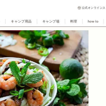
公式オンラインス
集
キャンプ用品
キャンプ場
料理
how to