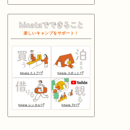
楽しいキャンプをサポート！
hinata ストア
hinata スポット
hinata レンタル
hinata TV