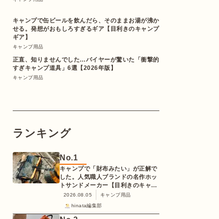
キャンプで缶ビールを飲んだら、そのままお湯が沸か
せる。発想がおもしろすぎるギア【目利きのキャンプ
ギア】
キャンプ用品
正直、知りませんでした…バイヤーが驚いた「衝撃的
すぎキャンプ道具」6選【2026年版】
キャンプ用品
ランキング
No.
1
キャンプで「財布みたい」が正解で
した。人気職人ブランドの名作ホッ
トサンドメーカー【目利きのキャン
プギア】
2026.08.05
キャンプ用品
hinata編集部