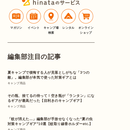
マガジン
イベント
キャンプ場
レンタル
オンライン
検索
ショップ
編集部注目の記事
夏キャンプで後悔する人が見落としがちな「3つの
敵」。編集部が本気で使った対策ギアとは
キャンプ用品
その瓶、捨てるの待って！空き瓶が「ランタン」にな
るギアが最高だった【目利きのキャンプギア】
キャンプ用品
「蚊が消えた…」編集部が手放せなくなった“夏の虫
対策キャンプギア”10選【蚊取り線香ホルダーetc.】
キャンプ用品