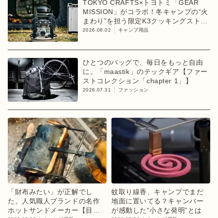
TOKYO CRAFTS×トヨトミ「GEAR
MISSION」がコラボ！冬キャンプの“火
まわり”を担う限定K3クッキングストー
ブが登場
2026.08.02
キャンプ用品
ひとつのバッグで、毎日をもっと自由
に。「maastik」のテックギア【ファー
ストコレクション「chapter 1」】
2026.07.31
ファッション
「財布みたい」が正解でし
蚊取り線香、キャンプでまだ
た。人気職人ブランドの名作
地面に置いてる？キャンパー
ホットサンドメーカー【目利
が感動した“小さな発明”とは