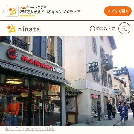
hinataアプリ
アプリで開く
250万人が見ているキャンプメディア
公式ストア
出典：
Travpacker.com / flickr