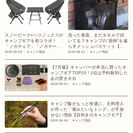
スノーピーク×ヘリノックスが
洗った食器、まだタオルで拭
キャンプギアを初コラボ！
いてる？キャンプの“面倒”を減
「ノガチェア」「ノガテーブ
らすメッシュバスケット【目
ル」を8月13日に発売
利きのキャンプギア】
2026.08.08
キャンプ用品
2026.08.01
キャンプ用品
【7月版】キャンパーが本当に買ったキ
ャンプギアTOP10！1位は予約殺到した
あの焚き火台
2026.08.02
キャンプ用品
キャンプ飯がもっと快適に。元料理人
が作った「箸みたいなトング」が手放
せない理由【目利きのキャンプギア】
2026.08.08
キャンプ用品