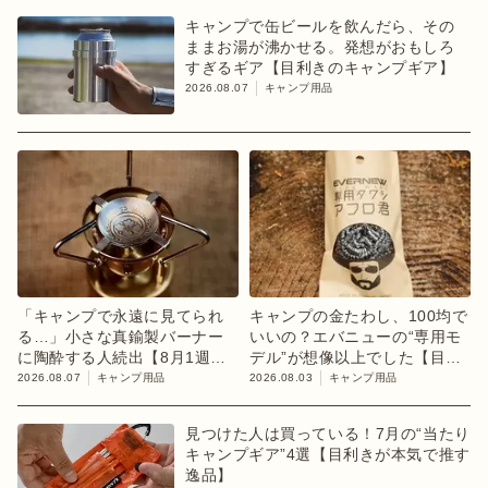
キャンプで缶ビールを飲んだら、その
ままお湯が沸かせる。発想がおもしろ
すぎるギア【目利きのキャンプギア】
2026.08.07
キャンプ用品
「キャンプで永遠に見てられ
キャンプの金たわし、100均で
る…」小さな真鍮製バーナー
いいの？エバニューの“専用モ
に陶酔する人続出【8月1週ラ
デル”が想像以上でした【目利
ンキング】
きのキャンプギア】
2026.08.07
キャンプ用品
2026.08.03
キャンプ用品
見つけた人は買っている！7月の“当たり
キャンプギア”4選【目利きが本気で推す
逸品】