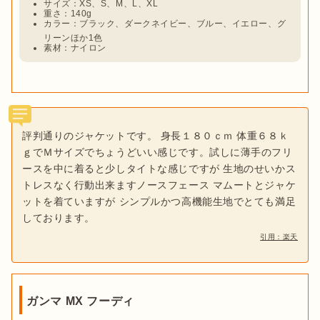
サイズ：XS、S、M、L、XL
重さ：140g
カラー：ブラック、ダークネイビー、ブルー、イエロー、グ
リーンほか1色
素材：ナイロン
評判通りのジャケットです。 身長１８０ｃｍ 体重６８ｋ
ｇでＭサイズでちょうどいい感じです。試しに薄手のフリ
ースを中に着ると少しタイトな感じですが 生地のせいかス
トレスなく行動出来ますノースフェース マムートとジャケ
ットを着ていますが シンプルかつ高機能生地でとても満足
しております。
引用：楽天
ガンマ MX フーディ