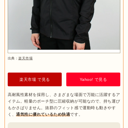
出典：
楽天市場
楽天市場 で見る
Yahoo! で見る
高耐風性素材を採用し、さまざまな場面で万能に活躍するア
イテム。軽量のポーチ型に圧縮収納が可能なので、持ち運び
もかさばりません。抜群のフィット感で運動時も動きやす
く、
通気性に優れているため快適