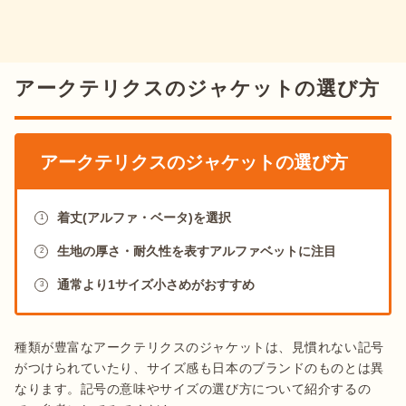
保っているのです。

さらにアークテリクスのジャケットは、動きやすさや軽さなど
着心地が良く快適。シーンに応じた保温性や通気性、透湿性な
アークテリクスのジャケットの選び方
ど
圧倒的な多機能性は、価値ある製品
といえます。
出典：
楽天
アークテリクスのシェルジャケットはさまざまな天候に対応で
アークテリクスのジャケットの選び方
き、登山やハイキングなど、アウトドア全般で活躍します。そ
の種類は
ゴアテックスが使用されたハードシェルと、柔軟性の
あるソフトシェルの2タイプ
。

着丈(アルファ・ベータ)を選択
1
ハードシェルは耐久性や防水性、透湿性など機能性の高さ
が特
生地の厚さ・耐久性を表すアルファベットに注目
2
徴。登山中の雨や雪など、天候の変化にも耐えるタフなアイテ
通常より1サイズ小さめがおすすめ
3
ムです。
ソフトシェルは通気性やストレッチ性に優れ、軽く着
心地も抜群
のジャケット。使うシーンに合わせた機能や役割で
選ぶのがおすすめです。
種類が豊富なアークテリクスのジャケットは、見慣れない記号
がつけられていたり、サイズ感も日本のブランドのものとは異
インサレーテッドジャケット
なります。記号の意味やサイズの選び方について紹介するの