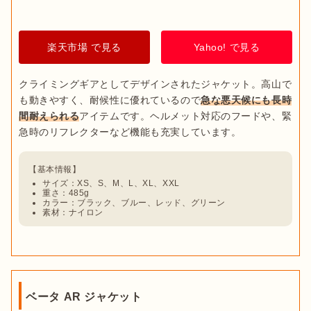
楽天市場 で見る
Yahoo! で見る
クライミングギアとしてデザインされたジャケット。高山で
も動きやすく、耐候性に優れているので
急な悪天候にも長時
間耐えられる
アイテムです。ヘルメット対応のフードや、緊
出典：
Amazon
フリースは保温性が高く、
単体での着用はもちろん、アウター
とインナーの間のミッドレイヤーとしても
使いやすいアイテム
サイズ：XS、S、M、L、XL、XXL
重さ：485g
です。しなやかで着心地が良く、タイトなつくりで重ね着しや
カラー：ブラック、ブルー、レッド、グリーン
すいので、気温低下時の体温調節にも便利。
すっきりしたデザ
素材：ナイロン
インは街着にもおすすめ
、ひとつ持っていると重宝するアイテ
ムです。
ベータ AR ジャケット