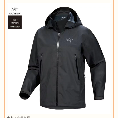
出典：
楽天
商品名に付いているアルファベットにも注目してみましょう。
これは、
生地の厚さや耐久性を表したもの
なので、商品選びの
SL(スーパーライト)
：最軽量。持ち運びがしやすくコンパク
ト。
LT(ライト)
：軽量。コンパクトさと機能性もそなえた丈夫なモ
デル。
AR(オールラウンド)
：さまざまなシーンに対応できるほどよい
スペック。
SV(シビア)
：生地が厚く、過酷な環境にも耐えるタフなモデ
ル。
SL ・ LT ・ AR ・ SVの順に、機能性や生地の厚み、重さが増
します。シーンや用途に合ったものを着用し、快適にアクティ
ビティを楽しみましょう。
通常より1サイズ小さめがおすすめ
出典：
楽天市場