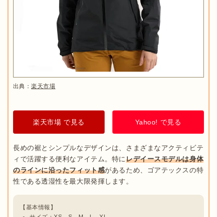
出典：
楽天市場
楽天市場 で見る
Yahoo! で見る
長めの裾とシンプルなデザインは、さまざまなアクティビテ
ィで活躍する便利なアイテム。特に
レデイースモデルは身体
のラインに沿ったフィット感
があるため、ゴアテックスの特
サイズ：XS、S、M、L、XL