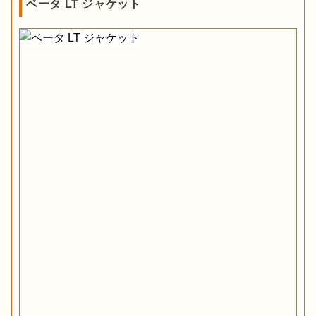
ベータ LT ジャケット
アークテリクスのジャケットは、USサイズを基準に展開してい
ます。さらに、アウトドアシーンでは厚めのインナーを中に着
用することを想定しているので、日本のサイズ感よりもかなり
大きめ。
通常より1サイズ程度小さいものを選ぶのがおすすめ
です。レビューやサイズ表を参考に、自分に合ったものを選び
ましょう。
アウトドアで使用するならゴアテックス素
材がおすすめ
アウトドアに必要なさまざまな機能がそろっているゴアテック
ス素材。ゴアテックスの最大の特徴とされる防水透湿性は、
雨
や雪などの外からの水を通さないことに加え、汗や内部の湿気
を外へ逃す機能
で、ウェア内を快適に保ちます。過酷な状況に
も耐えられる、
本格的な機能を持ったゴアテックスはアウトド
アに最適の素材
です。