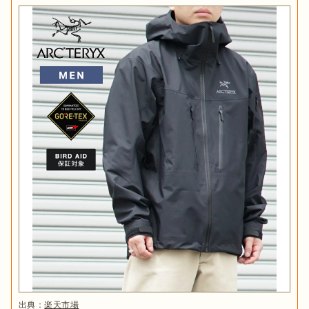
インサレーテッドジャケットは
ダウンや中綿が入っており、優
れた防寒性
で雪山登山やスノースポーツなど冬のアウトドアに
おすすめです。

出典：
Amazon
軽さと抜群の暖かさにこだわるダウンはもちろん、アークテリ
クスが
独自開発した保温性とお手入れのしやすさが特徴の「コ
アロフト」も魅力的
です。また、ジャケットの表面素材の機能
アークテリクスのジャケットには、
デザインや着丈の長さの違
によっても軽さや着心地、防寒性、価格も大きく異なりますの
いによってそれぞれモデル名
で、比較して選びましょう。
アルファ
：山でのアクティビティを想定して作られたモデル。お
フリース
しりがちょうど隠れる着丈。
ベータ
：さまざまなシーンに対応できる高機能なモデル。おしり
が半分隠れる着丈。
こうした名前は、全ての製品についているわけではありません
生地の厚さ・耐久性を表すアルファベット
に注目
出典：
楽天市場