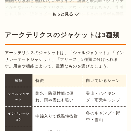
機能的な素材と無駄のないデザイン、縫製
と最高峰のクオリテ
ィがそなわったアークテリクス。アウトドアはもちろん、街着
にも人気で、近年は
ビームスやハイブランドとのコラボも話題
もっと見る
です。また「自然界に存在する色」を使用したカラフルなカラ
ーも魅力のひとつ。スタイリッシュなアイテムは、多くのファ
アークテリクスのジャケットは3種類
ンを魅了しています。
アークテリクスはなぜ高いの？
アークテリクスのジャケットは、「シェルジャケット」「イン
サレーテッドジャケット」「フリース」3種類に分けられま
す。用途や機能によって、最適なものを選びましょう。
特徴
向いているシーン
種類
防水・防風性能に優
登山・ハイキン
シェルジャケ
ット
れ、雨や雪にも強い
グ・雨天キャンプ
冬のキャンプ・街
インサレーシ
中綿入りで保温性抜群
ョン
中・雪山