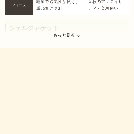
軽量で通気性が良く、
春秋のアクティビ
フリース
重ね着に便利
ティ・普段使い
シェルジャケット
もっと見る
出典：
楽天
アークテリクスの製品は、ほかのアウトドアブランドと比べて
価格設定がやや高めです。その理由のひとつとして、あらゆる
環境に耐えられる製品をつくるための
高い品質と優れた機能性
があります。

アウトドア業界の常識を覆す、アウトドア製品の開発。素材か
らカラーやパターン、縫製やテストなど、またその検査のため
の機械や道具に至るまで、ほとんどを自社でつくります。徹底
的に行う「つくっては破壊する試行錯誤のプロセス」。
製品づ
くりにかかわる全てに驚くほどのこだわり
を持ち、質の高さを