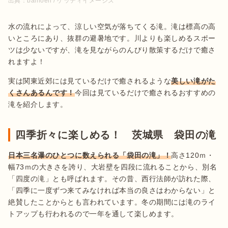
出典：
baihoen / ゲッティイメージズ
水の流れによって、涼しい空気が落ちてくる滝。滝は標高の高
いところにあり、抜群の避暑地です。川よりも楽しめるスポー
ツは少ないですが、滝を見ながらのんびり散策するだけで癒さ
れますよ！
実は関東近郊には見ているだけで癒されるような
美しい滝がた
くさんあるんです！
今回は見ているだけで癒されるおすすめの
滝を紹介します。
四季折々に楽しめる！ 茨城県 袋田の滝
日本三名瀑のひとつに数えられる「袋田の滝」！
高さ120ｍ・
幅73ｍの大きさを誇り、大岩壁を四段に流れることから、別名
「四度の滝」とも呼ばれます。その昔、西行法師が訪れた際、
「四季に一度ずつ来てみなければ本当の良さはわからない」と
絶賛したことからとも言われています。冬の期間には滝のライ
トアップも行われるので一年を通して楽しめます。
