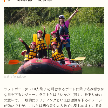
出典：
fw-raft.com
ラフトボート(8～10人乗り)と呼ばれるボートに乗り込み穏やか
な川を下るレジャー。ラフトとは「いかだ（筏）、舟下りetc」
の意味で、一般的にラフティングといえば激流を下るイメージ
が強いですが、こちらは初心者や大人数でも楽しめます。奥多