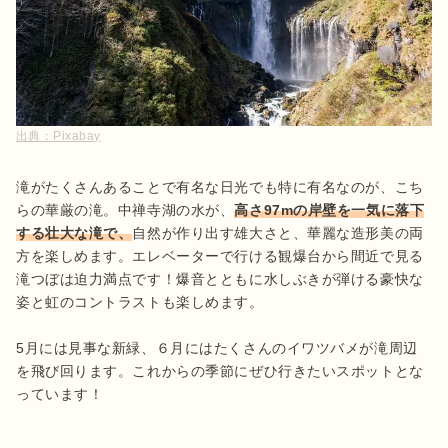
出典：
Pixabay
滝がたくさんあることで有名な日光でも特に有名なのが、こち
らの華厳の滝。中禅寺湖の水が、
高さ97mの岸壁を一気に落下
する壮大な滝で、
自然が作り出す雄大さと、華麗な造形美の両
方を楽しめます。エレベーターで行ける観爆台から間近で見る
滝つぼは迫力満点です！爆音とともに水しぶきが弾ける豪快な
姿と虹のコントラストも楽しめます。

5月には見事な新緑、６月にはたくさんのイワツバメが滝周辺
を飛び回ります。これからの季節にぜひ行きたいスポットとな
っています！
