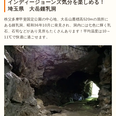
インディージョーンズ気分を楽しめる！
埼玉県 大岳鍾乳洞
秩父多摩甲斐国定公園の中心地、大岳山麓標高520mの箇所に
ある鍾乳洞。昭和36年10月に発見され、洞内には七色に輝く乳
石、石筍などがあり見所もたくさんあります！平均温度は10～
11℃で快適に過ごせます。