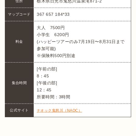
栃木県日光市鬼怒川温泉滝871-2
367 657 184*33
マップコード
大人　7500円

小学生　6200円

(ハッピーツアーのみ7月19日〜8月31日まで
料金
参加可能)

※保険料500円別途
[午前の部]

8：45

[午後の部]

集合時間
12：45

所要時間：3時間
公式サイト
ナオック鬼怒川（NAOC）