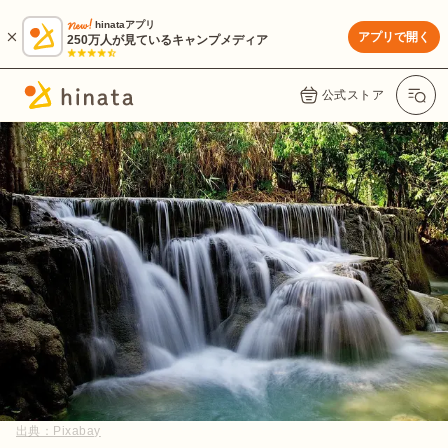
hinataアプリ
アプリで開く
250万人が見ているキャンプメディア
公式ストア
出典：
Pixabay