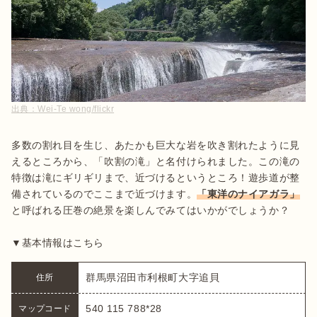
出典：
Wei-Te wong/flickr
多数の割れ目を生じ、あたかも巨大な岩を吹き割れたように見
えるところから、「吹割の滝」と名付けられました。この滝の
特徴は滝にギリギリまで、近づけるというところ！遊歩道が整
備されているのでここまで近づけます。
「東洋のナイアガラ」
と呼ばれる圧巻の絶景を楽しんでみてはいかがでしょうか？

▼基本情報はこちら
群馬県沼田市利根町大字追貝 
住所
540 115 788*28
マップコード