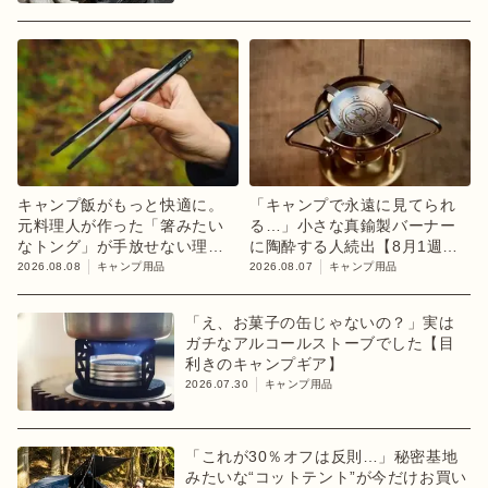
キャンプ飯がもっと快適に。
「キャンプで永遠に見てられ
元料理人が作った「箸みたい
る…」小さな真鍮製バーナー
なトング」が手放せない理由
に陶酔する人続出【8月1週ラ
【目利きのキャンプギア】
ンキング】
2026.08.08
キャンプ用品
2026.08.07
キャンプ用品
「え、お菓子の缶じゃないの？」実は
ガチなアルコールストーブでした【目
利きのキャンプギア】
2026.07.30
キャンプ用品
「これが30％オフは反則…」秘密基地
みたいな“コットテント”が今だけお買い