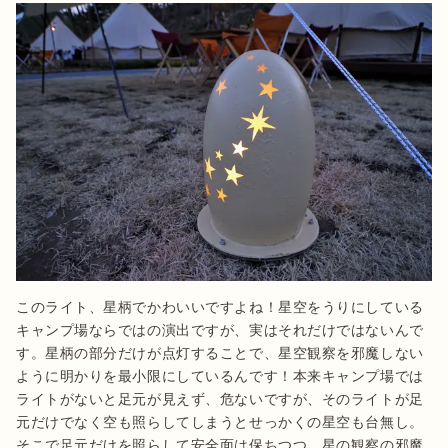
このライト、星柄でかわいいですよね！星空をうりにしている
キャンプ場ならではの演出ですが、実はそれだけではないんで
す。星柄の部分だけが点灯することで、星空観察を邪魔しない
ように明かりを最小限にしているんです！本来キャンプ場では
ライトがないと足元が見えず、危ないですが、そのライトが足
元だけでなく空も照らしてしまうとせっかくの星空も台無し。
そこで足元だけを照らして安全面は保ちつつ、星の観察の邪魔