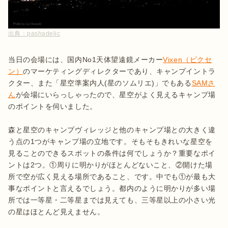
出典：
pashadelic
当日の会場には、国内No1天体望遠鏡メーカー
Vixen（ビクセ
ン）
のマーケティングディレクターであり、キャンプイントラ
クター、また「星空準案内人(星のソムリエ)」でもある
SAMさ
ん
が会場にいらっしゃったので、星空がよく見えるキャンプ場
のポイントを伺いました。

森と星空のキャンプヴィレッジと他のキャンプ場との大きく違
う点の1つがキャンプ場の立地です。そもそもきれいな星空を
見ることのできるスポットの条件は何でしょうか？重要なポイ
ントは2つ。①周りに明かりがほとんどないこと、②開けた場
所で空が広く見える場所であること、です。中でも①が最も大
事なポイントと言えるでしょう。都内のように明かりが多い場
所では一等星・二等星までは見えても、三等星以上の小さい光
の星はほとんど見えません。
