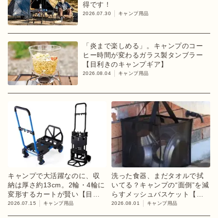
得です！
2026.07.30
キャンプ用品
「炎まで楽しめる」。キャンプのコー
ヒー時間が変わるガラス製タンブラー
【目利きのキャンプギア】
2026.08.04
キャンプ用品
キャンプで大活躍なのに、収
洗った食器、まだタオルで拭
納は厚さ約13cm。2輪・4輪に
いてる？キャンプの“面倒”を減
変形するカートが賢い【目利
らすメッシュバスケット【目
きのキャンプギア】
利きのキャンプギア】
2026.07.15
キャンプ用品
2026.08.01
キャンプ用品