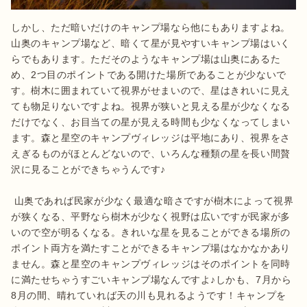
しかし、ただ暗いだけのキャンプ場なら他にもありますよね。
山奥のキャンプ場など、暗くて星が見やすいキャンプ場はいく
らでもあります。ただそのようなキャンプ場は山奥にあるた
め、2つ目のポイントである開けた場所であることが少ないで
す。樹木に囲まれていて視界がせまいので、星はきれいに見え
ても物足りないですよね。視界が狭いと見える星が少なくなる
だけでなく、お目当ての星が見える時間も少なくなってしまい
ます。森と星空のキャンプヴィレッジは平地にあり、視界をさ
えぎるものがほとんどないので、いろんな種類の星を長い間贅
沢に見ることができちゃうんです♪

 山奥であれば民家が少なく最適な暗さですが樹木によって視界
が狭くなる、平野なら樹木が少なく視野は広いですが民家が多
いので空が明るくなる。きれいな星を見ることができる場所の
ポイント両方を満たすことができるキャンプ場はなかなかあり
ません。森と星空のキャンプヴィレッジはそのポイントを同時
に満たせちゃうすごいキャンプ場なんですよ♪しかも、7月から
8月の間、晴れていれば天の川も見れるようです！キャンプを