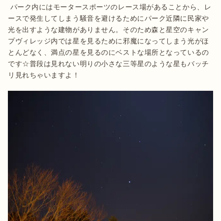
 パーク内にはモータースポーツのレース場があることから、レ
ースで発生してしまう騒音を避けるためにパーク近隣に民家や
光を出すような建物がありません。そのため森と星空のキャン
プヴィレッジ内では星を見るために邪魔になってしまう光がほ
とんどなく、満点の星を見るのにベストな場所となっているの
です☆普段は見れない明りの小さな三等星のような星もバッチ
リ見れちゃいますよ！