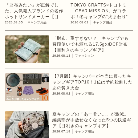
「財布みたい」が正解でし
TOKYO CRAFTS×トヨトミ
た。人気職人ブランドの名作
「GEAR MISSION」がコラ
ホットサンドメーカー【目利
ボ！冬キャンプの“火まわり”を
きのキャンプギア】
担う限定K3クッキングストー
2026.08.05
キャンプ用品
2026.08.02
キャンプ用品
ブが登場
「財布、重すぎない？」キャンプでも
普段使いでも頼れる17.5gのDCF財布
【目利きのキャンプギア】
2026.08.13
ファッション
【7月版】キャンパーが本当に買ったキ
ャンプギアTOP10！1位は予約殺到した
あの焚き火台
2026.08.02
キャンプ用品
夏キャンプの「あー暑い…」が激減。
編集部が手放せなくなった5つの快適ギ
ア【目利きのキャンプギア】
2026.07.18
キャンプ用品