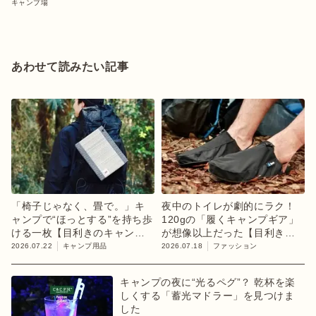
キャンプ場
あわせて読みたい記事
「椅子じゃなく、畳で。」キ
夜中のトイレが劇的にラク！
ャンプで“ほっとする”を持ち歩
120gの「履くキャンプギア」
ける一枚【目利きのキャンプ
が想像以上だった【目利きの
ギア】
キャンプギア】
2026.07.22
キャンプ用品
2026.07.18
ファッション
キャンプの夜に“光るペグ”？ 乾杯を楽
しくする「蓄光マドラー」を見つけま
した