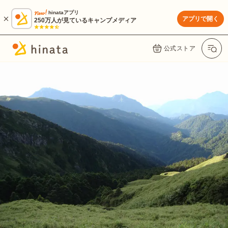
hinataアプリ
アプリで開く
250万人が見ているキャンプメディア
公式ストア