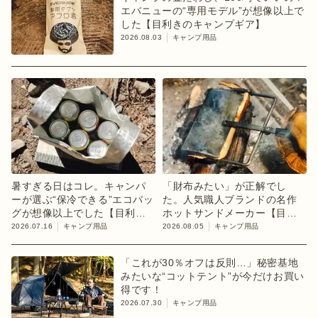
エバニューの“専用モデル”が想像以上で
した【目利きのキャンプギア】
2026.08.03
キャンプ用品
暑すぎる日はコレ。キャンパ
「財布みたい」が正解でし
ーが選ぶ“保冷できる”エコバッ
た。人気職人ブランドの名作
グが想像以上でした【目利き
ホットサンドメーカー【目利
のキャンプギア】
きのキャンプギア】
2026.07.16
キャンプ用品
2026.08.05
キャンプ用品
「これが30％オフは反則…」秘密基地
みたいな“コットテント”が今だけお買い
得です！
2026.07.30
キャンプ用品