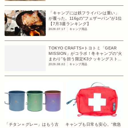
「キャンプには鉄フライパンは重い」
が覆った。116gの"フェザーパン"が1位
【7月3週ランキング】
2026.07.17
キャンプ用品
TOKYO CRAFTS×トヨトミ「GEAR
MISSION」がコラボ！冬キャンプの“火
まわり”を担う限定K3クッキングストー
ブが登場
2026.08.02
キャンプ用品
「チタン＝グレー」はもう古
キャンプも日常も安心。“救急