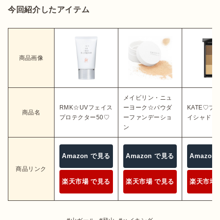
今回紹介したアイテム
商品画像
メイビリン・ニュ
RMK☆UVフェイス
ーヨーク☆パウダ
KATE♡ブ
商品名
プロテクター50♡
ーファンデーショ
イシャドー
ン
Amazon で見る
Amazon で見る
Amazon
商品リンク
楽天市場 で見る
楽天市場 で見る
楽天市場 