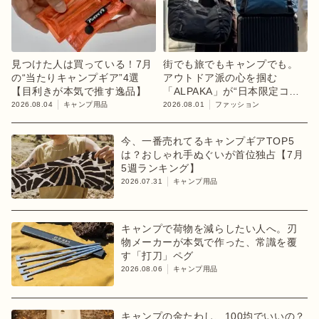
見つけた人は買っている！7月
街でも旅でもキャンプでも。
の“当たりキャンプギア”4選
アウトドア派の心を掴む
【目利きが本気で推す逸品】
「ALPAKA」が“日本限定コレ
クション”第3弾を発売
2026.08.04
キャンプ用品
2026.08.01
ファッション
今、一番売れてるキャンプギアTOP5
は？おしゃれ手ぬぐいが首位独占【7月
5週ランキング】
2026.07.31
キャンプ用品
キャンプで荷物を減らしたい人へ。刃
物メーカーが本気で作った、常識を覆
す「打刀」ペグ
2026.08.06
キャンプ用品
キャンプの金たわし、100均でいいの？