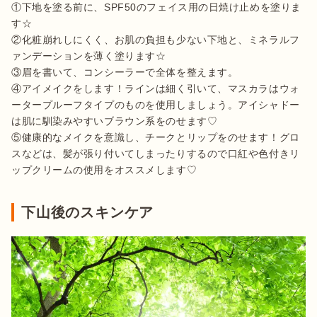
①下地を塗る前に、SPF50のフェイス用の日焼け止めを塗りま
す☆

②化粧崩れしにくく、お肌の負担も少ない下地と、ミネラルフ
ァンデーションを薄く塗ります☆

③眉を書いて、コンシーラーで全体を整えます。

④アイメイクをします！ラインは細く引いて、マスカラはウォ
ータープルーフタイプのものを使用しましょう。アイシャドー
は肌に馴染みやすいブラウン系をのせます♡

⑤健康的なメイクを意識し、チークとリップをのせます！グロ
スなどは、髪が張り付いてしまったりするので口紅や色付きリ
ップクリームの使用をオススメします♡
下山後のスキンケア