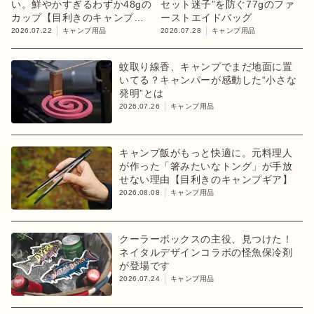
い。鮮やかすぎるわずか48gの
セット迷子”を防ぐ77gのファ
カップ【目利きのキャンプギ
ーストエイドバッグ
ア】
2026.07.22
キャンプ用品
2026.07.28
キャンプ用品
蚊取り線香、キャンプでまだ地面に置
いてる？キャンパーが感動した“小さな
発明”とは
2026.07.26
キャンプ用品
キャンプ飯がもっと快適に。元料理人
が作った「箸みたいなトング」が手放
せない理由【目利きのキャンプギア】
2026.08.08
キャンプ用品
クーラーボックスの主役、見つけた！
ネイタルデザインコラボの怪魚保冷剤
が登場です
2026.07.24
キャンプ用品