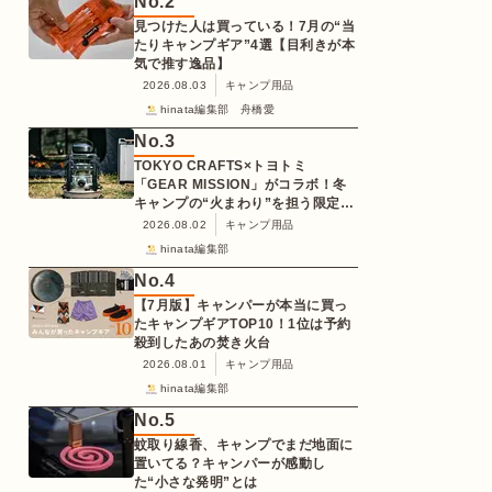
No.
2
見つけた人は買っている！7月の“当
たりキャンプギア”4選【目利きが本
気で推す逸品】
2026.08.03
キャンプ用品
hinata編集部 舟橋愛
No.
3
TOKYO CRAFTS×トヨトミ
「GEAR MISSION」がコラボ！冬
キャンプの“火まわり”を担う限定
K3クッキングストーブが登場
2026.08.02
キャンプ用品
hinata編集部
No.
4
【7月版】キャンパーが本当に買っ
たキャンプギアTOP10！1位は予約
殺到したあの焚き火台
2026.08.01
キャンプ用品
hinata編集部
No.
5
蚊取り線香、キャンプでまだ地面に
置いてる？キャンパーが感動し
た“小さな発明”とは