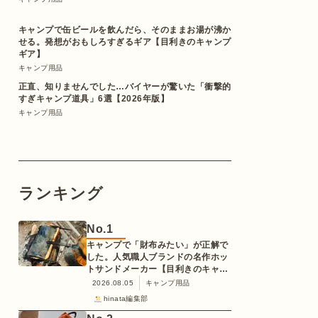
キャンプで缶ビールを飲んだら、そのままお湯が沸か
せる。発想がおもしろすぎるギア【目利きのキャンプ
ギア】
キャンプ用品
正直、知りませんでした…バイヤーが驚いた「衝撃的
すぎキャンプ道具」6選【2026年版】
キャンプ用品
ランキング
No.
1
キャンプで「財布みたい」が正解で
した。人気職人ブランドの名作ホッ
トサンドメーカー【目利きのキャン
プギア】
2026.08.05
キャンプ用品
hinata編集部