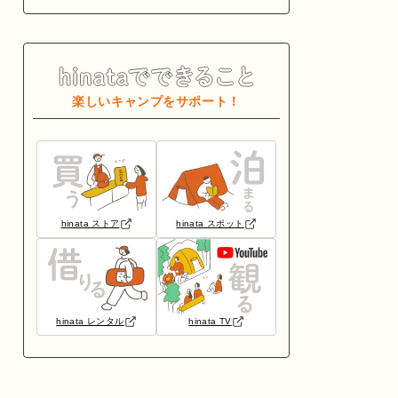
楽しいキャンプをサポート！
hinata ストア
hinata スポット
hinata レンタル
hinata TV