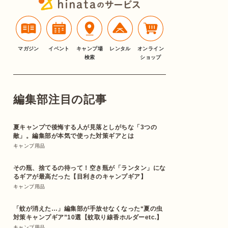
マガジン
イベント
キャンプ場
レンタル
オンライン
検索
ショップ
編集部注目の記事
夏キャンプで後悔する人が見落としがちな「3つの
敵」。編集部が本気で使った対策ギアとは
キャンプ用品
その瓶、捨てるの待って！空き瓶が「ランタン」にな
るギアが最高だった【目利きのキャンプギア】
キャンプ用品
「蚊が消えた…」編集部が手放せなくなった“夏の虫
対策キャンプギア”10選【蚊取り線香ホルダーetc.】
キャンプ用品