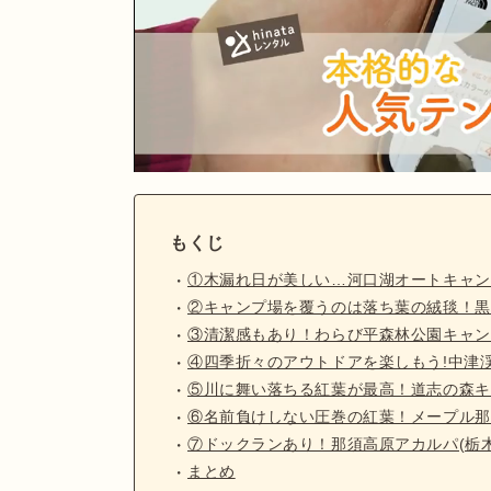
もくじ
①木漏れ日が美しい…河口湖オートキャン
②キャンプ場を覆うのは落ち葉の絨毯！黒
③清潔感もあり！わらび平森林公園キャン
④四季折々のアウトドアを楽しもう!中津渓
⑤川に舞い落ちる紅葉が最高！道志の森キ
⑥名前負けしない圧巻の紅葉！メープル那
⑦ドックランあり！那須高原アカルパ(栃木
まとめ