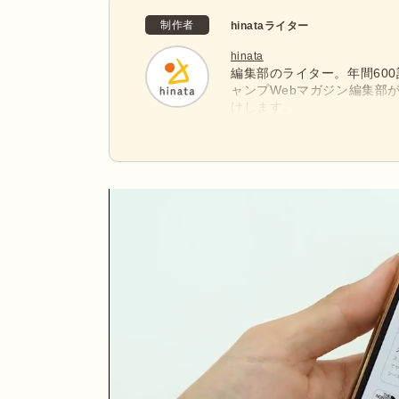
制作者
hinataライター
hinata
編集部のライター。年間60
ャンプWebマガジン編集部
けします。