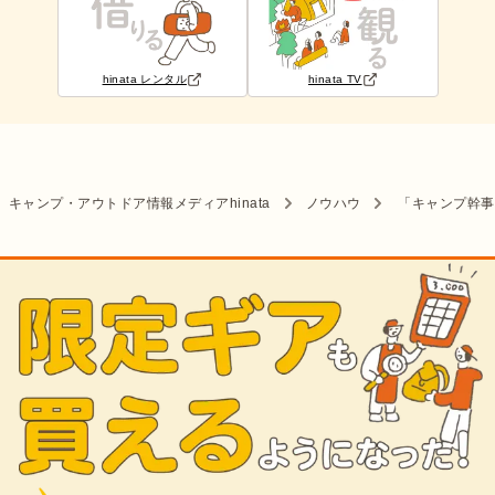
hinata レンタル
hinata TV
キャンプ・アウトドア情報メディアhinata
ノウハウ
「キャンプ幹事