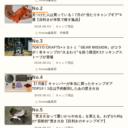
hinata編集部
No.
2
見つけた人は買っている！7月の“当たりキャンプギア”4
選【目利きが本気で推す逸品】
2026.08.03
キャンプ用品
hinata編集部 舟橋愛
No.
3
TOKYO CRAFTS×トヨトミ「GEAR MISSION」がコラ
ボ！冬キャンプの“火まわり”を担う限定K3クッキングス
トーブが登場
2026.08.02
キャンプ用品
hinata編集部
No.
4
【7月版】キャンパーが本当に買ったキャンプギア
TOP10！1位は予約殺到したあの焚き火台
2026.08.01
キャンプ用品
hinata編集部
No.
5
「焚き火台って重いからやめる」を変える。わずか140g
の“芸術的”焚き火台【目利きのキャンプギア】
2026.08.02
キャンプ用品