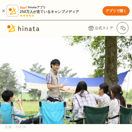
hinataアプリ
アプリで開く
250万人が見ているキャンプメディア
公式ストア
出典：
PIXTA