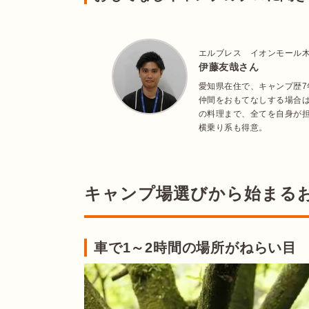
エルブレス イオンモール
伊藤友哉さん
愛知県在住で、キャンプ歴
仲間をおもてなしする場合
の料理まで、全てを自身が
横乗り系も得意。
キャンプ場選びから始まる
車で1～2時間の場所がねらい目