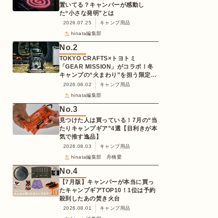
置いてる？キャンパーが感動し
た“小さな発明”とは
2026.07.25
キャンプ用品
hinata編集部
No.
2
TOKYO CRAFTS×トヨトミ
「GEAR MISSION」がコラボ！冬
キャンプの“火まわり”を担う限定
K3クッキングストーブが登場
2026.08.02
キャンプ用品
hinata編集部
No.
3
見つけた人は買っている！7月の“当
たりキャンプギア”4選【目利きが本
気で推す逸品】
2026.08.03
キャンプ用品
hinata編集部 舟橋愛
No.
4
【7月版】キャンパーが本当に買っ
たキャンプギアTOP10！1位は予約
殺到したあの焚き火台
2026.08.01
キャンプ用品