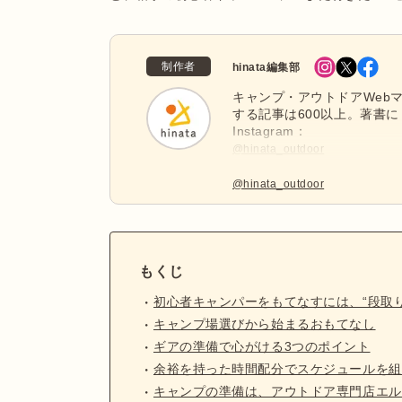
制作者
hinata編集部
キャンプ・アウトドアWebマ
する記事は600以上。著書に
Instagram：
@hinata_outdoor
公式X：
@hinata_outdoor
もくじ
初心者キャンパーをもてなすには、“段取り
キャンプ場選びから始まるおもてなし
ギアの準備で心がける3つのポイント
余裕を持った時間配分でスケジュールを組
キャンプの準備は、アウトドア専門店エル