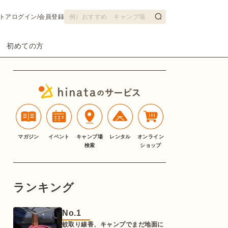
トア
ログイン/会員登録
初めての方
マガジン
イベント
キャンプ場
レンタル
オンライン
検索
ショップ
ランキング
No.
1
蚊取り線香、キャンプでまだ地面に