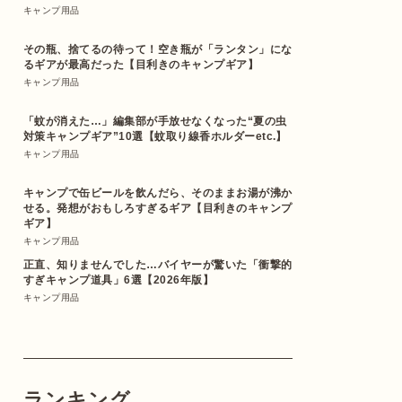
キャンプ用品
その瓶、捨てるの待って！空き瓶が「ランタン」にな
るギアが最高だった【目利きのキャンプギア】
キャンプ用品
「蚊が消えた…」編集部が手放せなくなった“夏の虫
対策キャンプギア”10選【蚊取り線香ホルダーetc.】
キャンプ用品
キャンプで缶ビールを飲んだら、そのままお湯が沸か
せる。発想がおもしろすぎるギア【目利きのキャンプ
ギア】
キャンプ用品
正直、知りませんでした…バイヤーが驚いた「衝撃的
すぎキャンプ道具」6選【2026年版】
キャンプ用品
ランキング