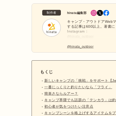
制作者
hinata編集部
キャンプ・アウトドアWebマ
する記事は600以上。著書に
Instagram：
@hinata_outdoor
公式X：
@hinata_outdoor
もくじ
新しいキャンプの「挑戦」をサポート【Jeep×
一番じっくりと釣りたいなら「フライ」
簡単さならルアー？
キャンプ界隈でも話題の「テンカラ」は釣
初心者が気をつけたい注意点
キャンプシーンを格上げするアイテムをプ