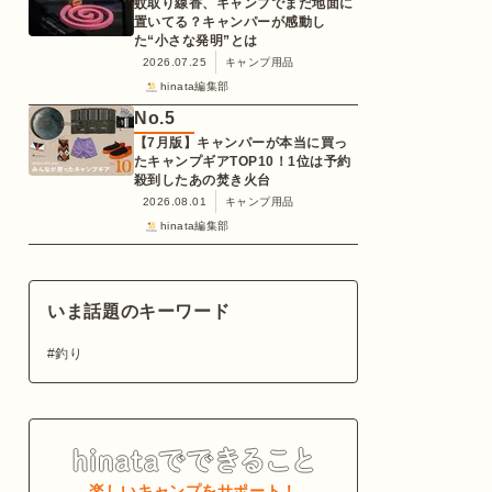
蚊取り線香、キャンプでまだ地面に
置いてる？キャンパーが感動し
た“小さな発明”とは
2026.07.25
キャンプ用品
hinata編集部
No.
5
【7月版】キャンパーが本当に買っ
たキャンプギアTOP10！1位は予約
殺到したあの焚き火台
2026.08.01
キャンプ用品
hinata編集部
いま話題のキーワード
釣り
楽しいキャンプをサポート！