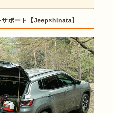
ート【Jeep×hinata】