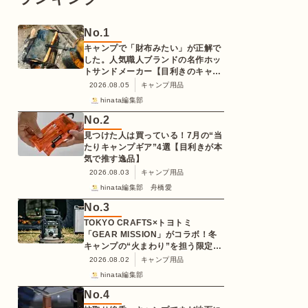
No.
1
キャンプで「財布みたい」が正解で
した。人気職人ブランドの名作ホッ
トサンドメーカー【目利きのキャン
プギア】
2026.08.05
キャンプ用品
hinata編集部
No.
2
見つけた人は買っている！7月の“当
たりキャンプギア”4選【目利きが本
気で推す逸品】
2026.08.03
キャンプ用品
hinata編集部 舟橋愛
No.
3
TOKYO CRAFTS×トヨトミ
「GEAR MISSION」がコラボ！冬
キャンプの“火まわり”を担う限定
K3クッキングストーブが登場
2026.08.02
キャンプ用品
hinata編集部
No.
4