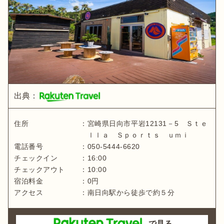
出典：
住所
：
宮崎県
日向市平岩12131－5 Ｓｔｅ
ｌｌａ Ｓｐｏｒｔｓ ｕｍｉ
電話番号
：
050-5444-6620
チェックイン
：
16:00
チェックアウト
：
10:00
宿泊料金
：
0
円
アクセス
：
南日向駅から徒歩で約５分
で見る