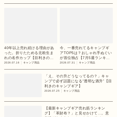
40年以上売れ続ける理由があ
今、一番売れてるキャンプギ
った。折りたためる北欧生ま
アTOP5は？おしゃれ手ぬぐい
れの名作カップ【目利きのキ
が首位独占【7月5週ランキン
ャンプギア】
グ】
2026.07.16
キャンプ用品
2026.07.31
キャンプ用品
「え、その升どうなってるの？」キャ
ンプで必ず話題になる“透明な酒升”【目
利きのキャンプギア】
2026.07.25
キャンプ用品
【最新キャンプギア売れ筋ランキン
グ】「革財布？」と見せかけて…。意