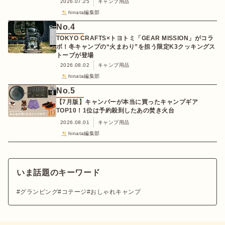
2026.07.25
キャンプ用品
hinata編集部
No.
4
TOKYO CRAFTS×トヨトミ「GEAR MISSION」がコラ
ボ！冬キャンプの“火まわり”を担う限定K3クッキングス
トーブが登場
2026.08.02
キャンプ用品
hinata編集部
No.
5
【7月版】キャンパーが本当に買ったキャンプギア
TOP10！1位は予約殺到したあの焚き火台
2026.08.01
キャンプ用品
hinata編集部
いま話題のキーワード
グランピング
コテージ
おしゃれキャンプ