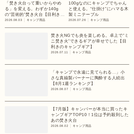
「焚き火台って重いからやめ
100gなのにキャンプでちゃん
る」を変える。わずか140g
と使える。“仕掛け”にハマる木
の“芸術的”焚き火台【目利きの
製ミニテーブル
キャンプギア】
2026.08.03
キャンプ用品
2026.07.26
キャンプ用品
焚き火NGでも炎を楽しめる。卓上で“ミ
ニ焚き火”できるギアが幸せでした【目
利きのキャンプギア】
2026.07.11
キャンプ用品
「キャンプで永遠に見てられる…」小
さな真鍮製バーナーに陶酔する人続出
【8月1週ランキング】
2026.08.07
キャンプ用品
【7月版】キャンパーが本当に買ったキ
ャンプギアTOP10！1位は予約殺到した
あの焚き火台
2026.08.02
キャンプ用品