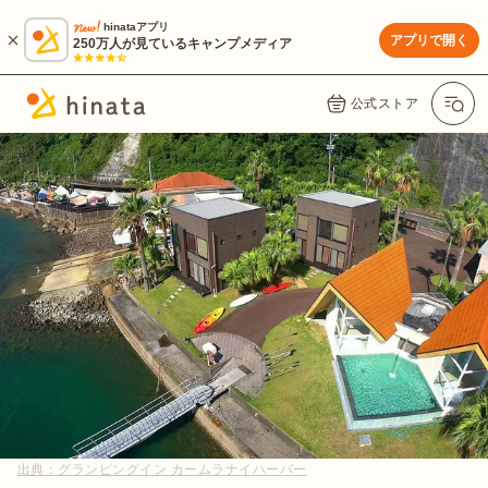
hinataアプリ
アプリで開く
250万人が見ているキャンプメディア
公式ストア
出典：
グランピングイン カームラナイハーバー