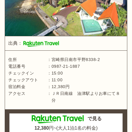
出典：
住所
：
宮崎県
日南市平野8338-2
電話番号
：
0987-21-1887
チェックイン
：
15:00
チェックアウト
：
11:00
宿泊料金
：
12,380
円
アクセス
：
ＪＲ日南線 油津駅よりお車にて８
分
で見る
12,380
円~(大人1泊1名の料金)