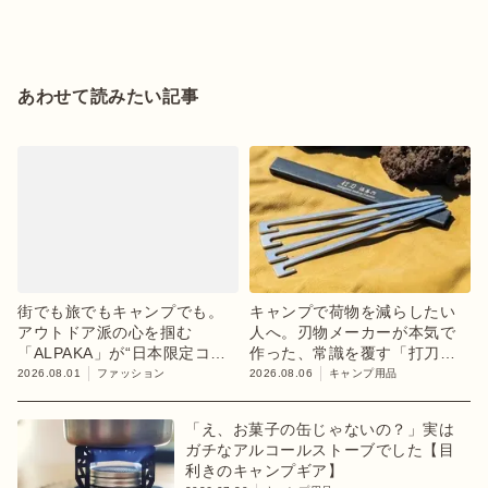
あわせて読みたい記事
街でも旅でもキャンプでも。
キャンプで荷物を減らしたい
アウトドア派の心を掴む
人へ。刃物メーカーが本気で
「ALPAKA」が“日本限定コレ
作った、常識を覆す「打刀」
クション”第3弾を発売
ペグ
2026.08.01
ファッション
2026.08.06
キャンプ用品
「え、お菓子の缶じゃないの？」実は
ガチなアルコールストーブでした【目
利きのキャンプギア】