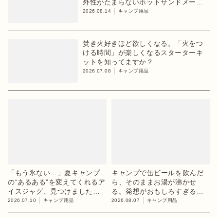
外性がたまらないホットサンドメーカ
ーが1位【8月2週目】
2026.08.14
キャンプ用品
焚き火好きほど欲しくなる。「火をつ
ける時間」が楽しくなるスターターキ
ットを知ってますか？
2026.07.08
キャンプ用品
「もう氷ない…」夏キャンプ
キャンプで缶ビールを飲んだ
の“あるある”を変えてくれるア
ら、そのままお湯が沸かせ
イスジャグ、見つけました
る。発想がおもしろすぎるギ
【目利きのキャンプギア】
ア【目利きのキャンプギア】
2026.07.10
キャンプ用品
2026.08.07
キャンプ用品