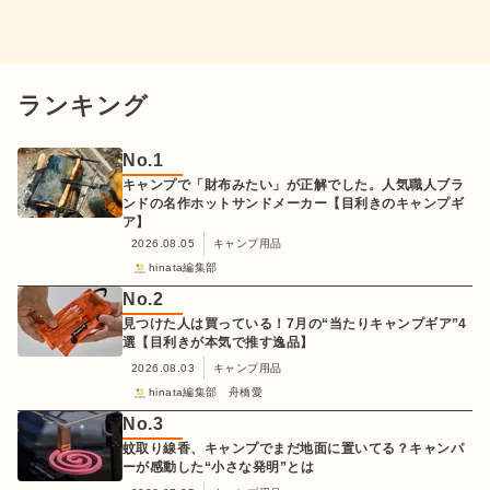
ランキング
No.
1
キャンプで「財布みたい」が正解でした。人気職人ブラ
ンドの名作ホットサンドメーカー【目利きのキャンプギ
ア】
2026.08.05
キャンプ用品
hinata編集部
No.
2
見つけた人は買っている！7月の“当たりキャンプギア”4
選【目利きが本気で推す逸品】
2026.08.03
キャンプ用品
hinata編集部 舟橋愛
No.
3
蚊取り線香、キャンプでまだ地面に置いてる？キャンパ
ーが感動した“小さな発明”とは