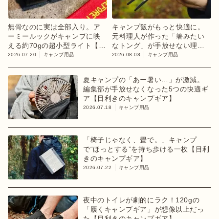
無骨なのに実は全部入り。ア
キャンプ飯がもっと快適に。
ーミールックがキャンプに映
元料理人が作った「箸みたい
える約70gの超小型ライト【目
なトング」が手放せない理由
利きのキャンプギア】
【目利きのキャンプギア】
2026.07.20
キャンプ用品
2026.08.08
キャンプ用品
夏キャンプの「あー暑い…」が激減。
編集部が手放せなくなった5つの快適ギ
ア【目利きのキャンプギア】
2026.07.18
キャンプ用品
「椅子じゃなく、畳で。」キャンプ
で“ほっとする”を持ち歩ける一枚【目利
きのキャンプギア】
2026.07.22
キャンプ用品
夜中のトイレが劇的にラク！120gの
「履くキャンプギア」が想像以上だっ
た【目利きのキャンプギア】