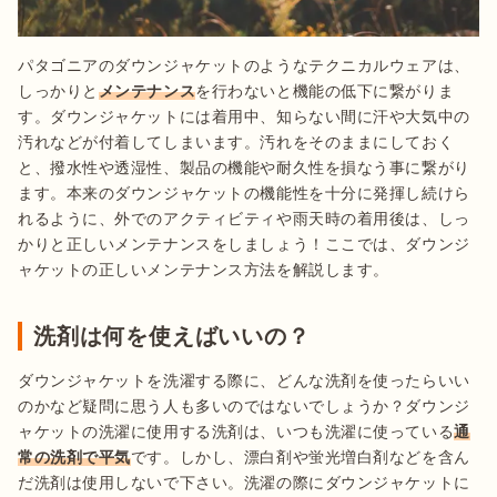
パタゴニアのダウンジャケットのようなテクニカルウェアは、
しっかりと
メンテナンス
を行わないと機能の低下に繋がりま
す。ダウンジャケットには着用中、知らない間に汗や大気中の
汚れなどが付着してしまいます。汚れをそのままにしておく
と、撥水性や透湿性、製品の機能や耐久性を損なう事に繋がり
ます。本来のダウンジャケットの機能性を十分に発揮し続けら
れるように、外でのアクティビティや雨天時の着用後は、しっ
かりと正しいメンテナンスをしましょう！ここでは、ダウンジ
ャケットの正しいメンテナンス方法を解説します。
洗剤は何を使えばいいの？
ダウンジャケットを洗濯する際に、どんな洗剤を使ったらいい
のかなど疑問に思う人も多いのではないでしょうか？ダウンジ
ャケットの洗濯に使用する洗剤は、いつも洗濯に使っている
通
常の洗剤で平気
です。しかし、漂白剤や蛍光増白剤などを含ん
だ洗剤は使用しないで下さい。洗濯の際にダウンジャケットに