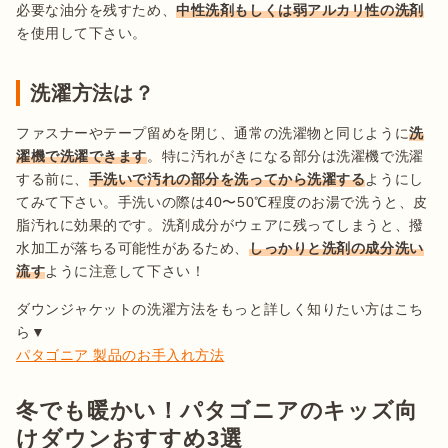
必要な油分を残すため、
中性洗剤もしくは弱アルカリ性の洗剤
を使用して下さい。
洗濯方法は？
ファスナーやテープ留めを閉じ、通常の洗濯物と同じように
洗
濯機で洗濯できます
。特に汚れがきになる部分は洗濯機で洗濯
する前に、
手洗いで汚れの部分を洗ってから洗濯する
ようにし
てみて下さい。手洗いの際は40〜50℃程度のお湯で洗うと、皮
脂汚れに効果的です。洗剤成分がウェアに残ってしまうと、撥
水加工が落ちる可能性があるため、
しっかりと洗剤の成分洗い
流す
ように注意して下さい！
ダウンジャケットの洗濯方法をもっと詳しく知りたい方はこち
パタゴニア 製品のお手入れ方法
冬でも暖かい！パタゴニアのキッズ向
けダウンおすすめ3選