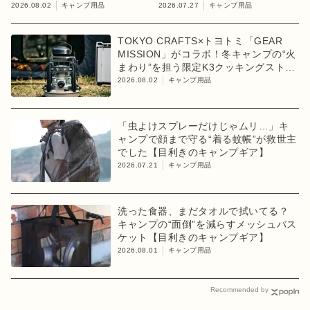
台
ナーケース
2026.08.02
キャンプ用品
2026.07.27
キャンプ用品
TOKYO CRAFTS×トヨトミ「GEAR
MISSION」がコラボ！冬キャンプの“火
まわり”を担う限定K3クッキングストー
ブが登場
2026.08.02
キャンプ用品
「虫よけスプレーだけじゃムリ…」キ
ャンプで顔まで守る“着る蚊帳”が救世主
でした【目利きのキャンプギア】
2026.07.21
キャンプ用品
洗った食器、まだタオルで拭いてる？
キャンプの“面倒”を減らすメッシュバス
ケット【目利きのキャンプギア】
2026.08.01
キャンプ用品
Recommended by