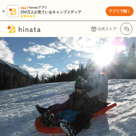
hinataアプリ
アプリで開く
250万人が見ているキャンプメディア
公式ストア