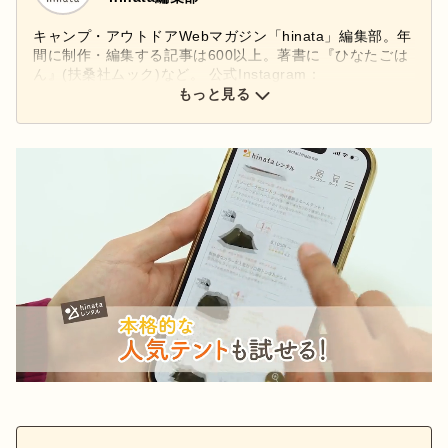
キャンプ・アウトドアWebマガジン「hinata」編集部。年
間に制作・編集する記事は600以上。著書に『ひなたごは
ん』(扶桑社ムック)など。 公式Instagram：
もっと見る
@hinata_outdoor
公式X：
@hinata_outdoor