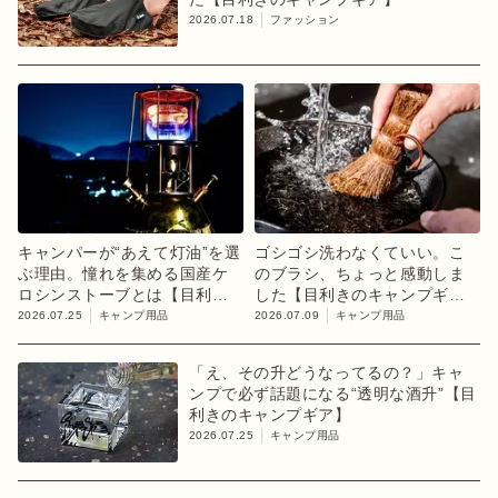
2026.07.18
ファッション
キャンパーが“あえて灯油”を選
ゴシゴシ洗わなくていい。こ
ぶ理由。憧れを集める国産ケ
のブラシ、ちょっと感動しま
ロシンストーブとは【目利き
した【目利きのキャンプギ
のキャンプギア】
ア】
2026.07.25
キャンプ用品
2026.07.09
キャンプ用品
「え、その升どうなってるの？」キャ
ンプで必ず話題になる“透明な酒升”【目
利きのキャンプギア】
2026.07.25
キャンプ用品