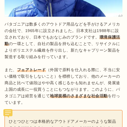
パタゴニアは数多くのアウトドア用品などを手がけるアメリカ
の会社で、1965年に設立されました。日本支社は1988年に設
立されており、日本でもおなじみのブランドです。
環境保護活
動
の一環として、自社の製品を持ち込むことで、リサイクルに
よりポリエステル繊維を作り出し、新たなキャプリーン製品を
製造する取り組みを行っています。

また、
フェアトレード
（外国で原料を仕入れる際に、不当に安
い価格で取引をしないこと）を標榜しており、他のメーカーの
商品と比べて値段はやや高く感じるかも知れませんが、発展途
上国の成長に一役買うことにもつながります。このように、パ
タゴニアは経営を通じて
地球規模のさまざまな社会活動
を行っ
ています。
ひとつひとつは本格的なアウトドアメーカーのような製品