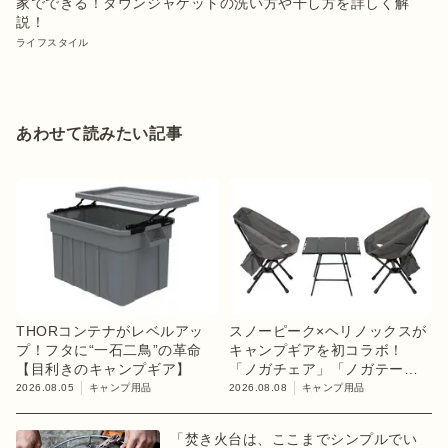
家でできる！ダウンジャケットの洗い方や干し方を詳しく解
説！
ライフスタイル
あわせて読みたい記事
THORコンテナがレベルアッ
スノーピーク×ヘリノックスが
プ！フタに“一石二鳥”の革命
キャンプギアを初コラボ！
【目利きのキャンプギア】
「ノガチェア」「ノガテーブ
ル」を8月13日に発売
2026.08.05
キャンプ用品
2026.08.08
キャンプ用品
「焚き火台は、ここまでシンプルでい