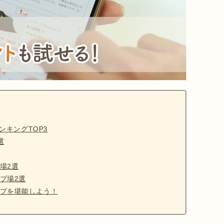
ンキングTOP3
選
場2選
プ場2選
プを堪能しよう！