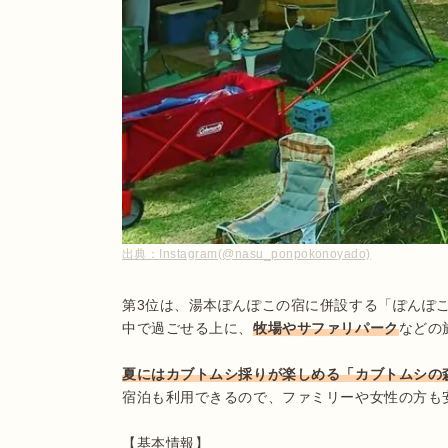
出典：
Instagram(@nasu_ponpokonoyado)
第3位は、湯本ぽんぽこの宿に併設する「ぽんぽこの
中で過ごせる上に、
牧場やサファリパーク
などの
夏にはカブトムシ採りが楽しめる「カブトムシの
宿泊も利用できるので、ファミリーや女性の方も安
【基本情報】