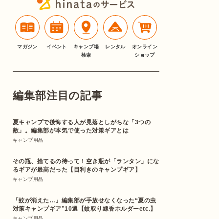
マガジン
イベント
キャンプ場
レンタル
オンライン
検索
ショップ
編集部注目の記事
夏キャンプで後悔する人が見落としがちな「3つの
敵」。編集部が本気で使った対策ギアとは
キャンプ用品
その瓶、捨てるの待って！空き瓶が「ランタン」にな
るギアが最高だった【目利きのキャンプギア】
キャンプ用品
「蚊が消えた…」編集部が手放せなくなった“夏の虫
対策キャンプギア”10選【蚊取り線香ホルダーetc.】
キャンプ用品