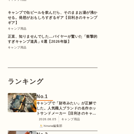
キャンプで缶ビールを飲んだら、そのままお湯が沸か
せる。発想がおもしろすぎるギア【目利きのキャンプ
ギア】
キャンプ用品
正直、知りませんでした…バイヤーが驚いた「衝撃的
すぎキャンプ道具」6選【2026年版】
キャンプ用品
ランキング
No.
1
キャンプで「財布みたい」が正解で
した。人気職人ブランドの名作ホッ
トサンドメーカー【目利きのキャン
プギア】
2026.08.05
キャンプ用品
hinata編集部