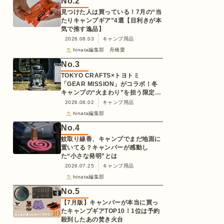
No.
2
見つけた人は買っている！7月の“当
たりキャンプギア”4選【目利きが本
気で推す逸品】
2026.08.03
キャンプ用品
hinata編集部 舟橋愛
No.
3
TOKYO CRAFTS×トヨトミ
「GEAR MISSION」がコラボ！冬
キャンプの“火まわり”を担う限定
K3クッキングストーブが登場
2026.08.02
キャンプ用品
hinata編集部
No.
4
蚊取り線香、キャンプでまだ地面に
置いてる？キャンパーが感動し
た“小さな発明”とは
2026.07.25
キャンプ用品
hinata編集部
No.
5
【7月版】キャンパーが本当に買っ
たキャンプギアTOP10！1位は予約
殺到したあの焚き火台