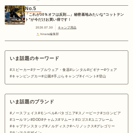
No.5
「これが30％オフは反則…」秘密基地みたいな“コットテン
ト”が今だけお買い得です！
2026.07.30
キャンプ用品
hinata編集部
いま話題のキーワード
スピーカー
テーブルウェア・食器
レンタル
ビギナー
ウェア
キャンピングカー
公園
手ぶらキャンプ
イベント
登山
いま話題のブランド
ノースフェイス
モンベル
パタゴニア
スノーピーク
コロンビア
コールマン
DOD
チャムス
マムート
ロゴス
ユニフレーム
キャプテンスタッグ
ノルディスク
ヘリノックス
グレゴリー
テンマクデザイン