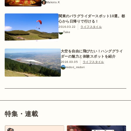
Makoto.K
関東のパラグライダースポット10選。都
心から日帰りで行ける！
2016.03.22
ライフスタイル
おすすめ特集
Take
キャンプ用品
大空を自由に飛びたい！ハンググライ
ダーの魅力と体験スポットを紹介
2016.03.05
ライフスタイル
キャンプ場
midori_midori
料理
how to
特集・連載
初めての方