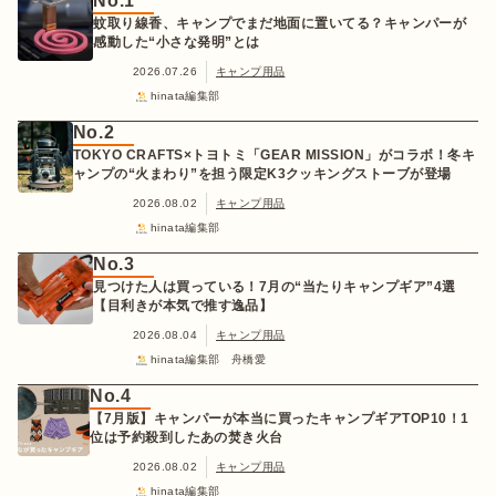
No.1
蚊取り線香、キャンプでまだ地面に置いてる？キャンパーが
感動した“小さな発明”とは
2026.07.26
キャンプ用品
hinata編集部
No.2
TOKYO CRAFTS×トヨトミ「GEAR MISSION」がコラボ！冬キ
ャンプの“火まわり”を担う限定K3クッキングストーブが登場
2026.08.02
キャンプ用品
hinata編集部
No.3
見つけた人は買っている！7月の“当たりキャンプギア”4選
【目利きが本気で推す逸品】
2026.08.04
キャンプ用品
hinata編集部 舟橋愛
No.4
【7月版】キャンパーが本当に買ったキャンプギアTOP10！1
位は予約殺到したあの焚き火台
2026.08.02
キャンプ用品
hinata編集部