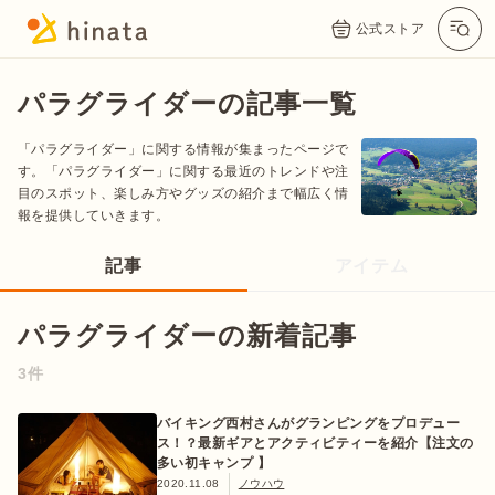
公式ストア
パラグライダーの記事一覧
「パラグライダー」に関する情報が集まったページで
す。「パラグライダー」に関する最近のトレンドや注
目のスポット、楽しみ方やグッズの紹介まで幅広く情
報を提供していきます。
記事
アイテム
パラグライダーの新着記事
公式App
Twitter
Instagram
LINE
3件
公式オンラインストア
バイキング西村さんがグランピングをプロデュー
ス！？最新ギアとアクティビティーを紹介【注文の
多い初キャンプ 】
2020.11.08
ノウハウ