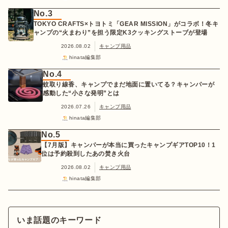
No.3
TOKYO CRAFTS×トヨトミ「GEAR MISSION」がコラボ！冬キ
ャンプの“火まわり”を担う限定K3クッキングストーブが登場
2026.08.02
キャンプ用品
hinata編集部
No.4
蚊取り線香、キャンプでまだ地面に置いてる？キャンパーが
感動した“小さな発明”とは
2026.07.26
キャンプ用品
hinata編集部
No.5
【7月版】キャンパーが本当に買ったキャンプギアTOP10！1
位は予約殺到したあの焚き火台
2026.08.02
キャンプ用品
hinata編集部
いま話題のキーワード