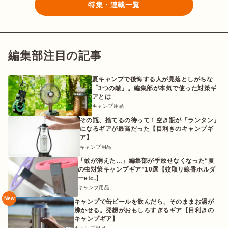
特集・連載一覧
編集部注目の記事
夏キャンプで後悔する人が見落としがちな
「3つの敵」。編集部が本気で使った対策ギ
アとは
キャンプ用品
その瓶、捨てるの待って！空き瓶が「ランタン」
になるギアが最高だった【目利きのキャンプギ
ア】
キャンプ用品
「蚊が消えた…」編集部が手放せなくなった“夏
の虫対策キャンプギア”10選【蚊取り線香ホルダ
ーetc.】
キャンプ用品
New
キャンプで缶ビールを飲んだら、そのままお湯が
沸かせる。発想がおもしろすぎるギア【目利きの
キャンプギア】