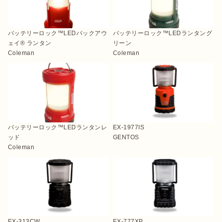
バッテリーロック™LEDパックアウ
バッテリーロック™LEDランタング
ェイ® ランタン
リーン
おすすめ特集
Coleman
Coleman
キャンプ用品
キャンプ場
バッテリーロック™LEDランタンレ
EX-1977IS
ッド
GENTOS
料理
Coleman
how to
初めての方
EX-313CW
EX-777XP