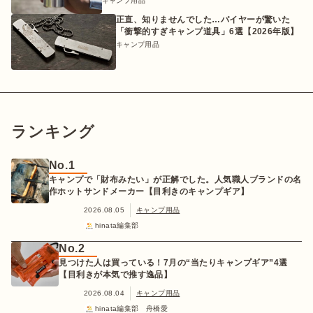
キャンプ用品
正直、知りませんでした…バイヤーが驚いた
「衝撃的すぎキャンプ道具」6選【2026年版】
キャンプ用品
ランキング
No.1
キャンプで「財布みたい」が正解でした。人気職人ブランドの名
作ホットサンドメーカー【目利きのキャンプギア】
2026.08.05
キャンプ用品
hinata編集部
No.2
見つけた人は買っている！7月の“当たりキャンプギア”4選
【目利きが本気で推す逸品】
2026.08.04
キャンプ用品
hinata編集部 舟橋愛