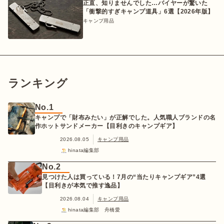
正直、知りませんでした…バイヤーが驚いた
「衝撃的すぎキャンプ道具」6選【2026年版】
キャンプ用品
ランキング
No.1
キャンプで「財布みたい」が正解でした。人気職人ブランドの名
作ホットサンドメーカー【目利きのキャンプギア】
2026.08.05
キャンプ用品
hinata編集部
No.2
見つけた人は買っている！7月の“当たりキャンプギア”4選
【目利きが本気で推す逸品】
2026.08.04
キャンプ用品
hinata編集部 舟橋愛