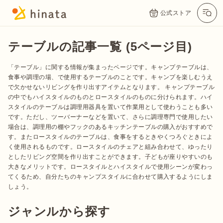
公式ストア
テーブルの記事一覧 (5ページ目)
「テーブル」に関する情報が集まったページです。キャンプテーブルは、
食事や調理の場、で使用するテーブルのことです。キャンプを楽しむうえ
で欠かせないリビングを作り出すアイテムとなります。 キャンプテーブル
の中でもハイスタイルのものとロースタイルのものに分けられます。ハイ
スタイルのテーブルは調理用器具を置いて作業用として使わうことも多い
です。ただし、ツーバーナーなどを置いて、さらに調理専門で使用したい
場合は、調理用の棚やフックのあるキッチンテーブルの購入がおすすめで
す。またロースタイルのテーブルは、食事をするときやくつろぐときによ
く使用されるものです。ロースタイルのチェアと組み合わせて、ゆったり
公式App
Twitter
Instagram
LINE
としたリビング空間を作り出すことができます。子どもが座りやすいのも
大きなメリットです。ロースタイルとハイスタイルで使用シーンが変わっ
てくるため、自分たちのキャンプスタイルに合わせて購入するようにしま
しょう。
公式オンラインストア
ジャンルから探す