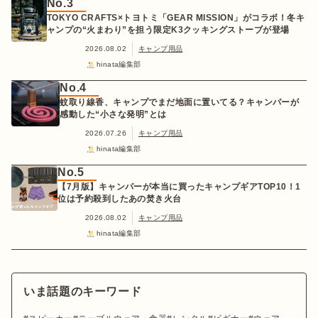
No.3
TOKYO CRAFTS×トヨトミ「GEAR MISSION」がコラボ！冬キ
ャンプの“火まわり”を担う限定K3クッキングストーブが登場
2026.08.02
キャンプ用品
hinata編集部
No.4
蚊取り線香、キャンプでまだ地面に置いてる？キャンパーが
感動した“小さな発明”とは
2026.07.26
キャンプ用品
hinata編集部
No.5
【7月版】キャンパーが本当に買ったキャンプギアTOP10！1
位は予約殺到したあの焚き火台
2026.08.02
キャンプ用品
hinata編集部
いま話題のキーワード