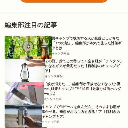
編集部注目の記事
夏キャンプで後悔する人が見落としがちな
「3つの敵」。編集部が本気で使った対策ギ
アとは
キャンプ用品
その瓶、捨てるの待って！空き瓶が「ランタン」
になるギアが最高だった【目利きのキャンプギ
ア】
キャンプ用品
「蚊が消えた…」編集部が手放せなくなった“夏
の虫対策キャンプギア”10選【蚊取り線香ホルダ
ーetc.】
キャンプ用品
キャンプで缶ビールを飲んだら、そのままお湯が
沸かせる。発想がおもしろすぎるギア【目利きの
キャンプギア】
キャンプ用品