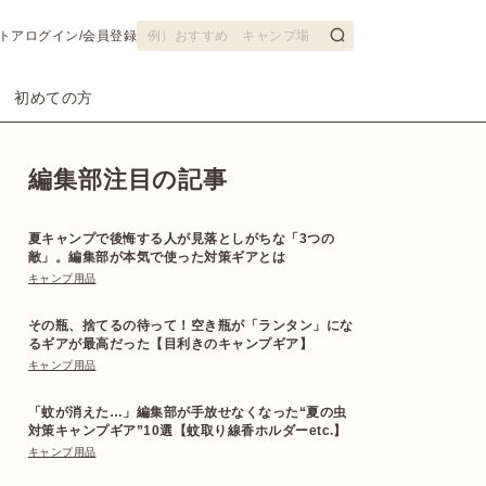
トア
ログイン/会員登録
初めての方
編集部注目の記事
夏キャンプで後悔する人が見落としがちな「3つの
敵」。編集部が本気で使った対策ギアとは
キャンプ用品
その瓶、捨てるの待って！空き瓶が「ランタン」にな
るギアが最高だった【目利きのキャンプギア】
キャンプ用品
「蚊が消えた…」編集部が手放せなくなった“夏の虫
対策キャンプギア”10選【蚊取り線香ホルダーetc.】
キャンプ用品