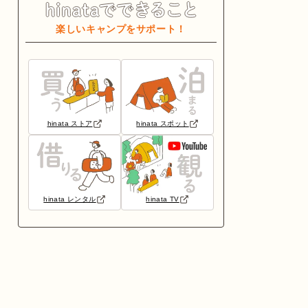
楽しいキャンプをサポート！
hinata ストア
hinata スポット
hinata レンタル
hinata TV