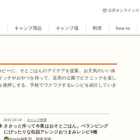
公式オンラインス
集
キャンプ用品
キャンプ場
料理
how to
チコピーに、そとごはんのアイデアを提案。お天気のいい休
イッチやおやつを持って、近所の公園でピクニックを楽し
を後押しする、手軽でワクワクするレシピを紹介していき
2022.10.19
キャンプ料理
本
ささっと作って今夜はおそとごはん。ベランピング
にぴったりな缶詰アレンジおつまみレシピ4種
hinata編集部 朝倉奈緒