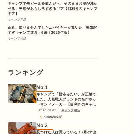
キャンプで缶ビールを飲んだら、そのままお湯が沸か
せる。発想がおもしろすぎるギア【目利きのキャンプ
ギア】
キャンプ用品
正直、知りませんでした…バイヤーが驚いた「衝撃的
すぎキャンプ道具」6選【2026年版】
キャンプ用品
ランキング
No.
1
キャンプで「財布みたい」が正解で
した。人気職人ブランドの名作ホッ
トサンドメーカー【目利きのキャン
プギア】
2026.08.05
キャンプ用品
hinata編集部
No.
2
見つけた人は買っている！7月の“当