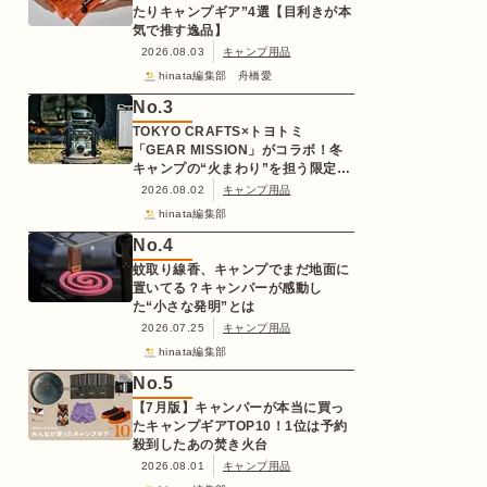
たりキャンプギア”4選【目利きが本
気で推す逸品】
2026.08.03
キャンプ用品
hinata編集部 舟橋愛
No.
3
TOKYO CRAFTS×トヨトミ
「GEAR MISSION」がコラボ！冬
キャンプの“火まわり”を担う限定
K3クッキングストーブが登場
2026.08.02
キャンプ用品
hinata編集部
No.
4
蚊取り線香、キャンプでまだ地面に
置いてる？キャンパーが感動し
た“小さな発明”とは
2026.07.25
キャンプ用品
hinata編集部
No.
5
【7月版】キャンパーが本当に買っ
たキャンプギアTOP10！1位は予約
殺到したあの焚き火台
2026.08.01
キャンプ用品