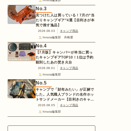
hinata編集部
No.
3
見つけた人は買っている！7月の“当
たりキャンプギア”4選【目利きが本
気で推す逸品】
2026.08.03
キャンプ用品
hinata編集部 舟橋愛
No.
4
【7月版】キャンパーが本当に買っ
たキャンプギアTOP10！1位は予約
殺到したあの焚き火台
2026.08.01
キャンプ用品
hinata編集部
No.
5
キャンプで「財布みたい」が正解で
した。人気職人ブランドの名作ホッ
トサンドメーカー【目利きのキャン
プギア】
2026.08.05
キャンプ用品
hinata編集部