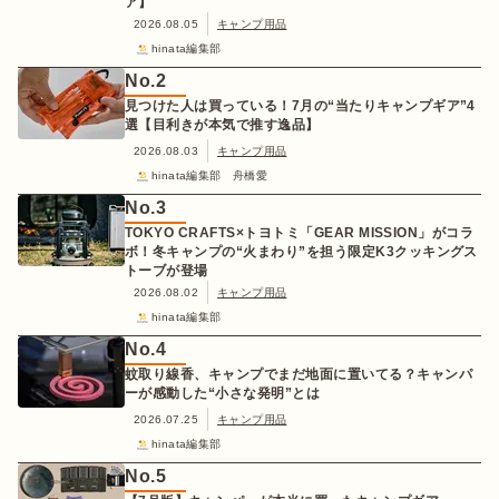
ア】
2026.08.05
キャンプ用品
hinata編集部
No.
2
見つけた人は買っている！7月の“当たりキャンプギア”4
選【目利きが本気で推す逸品】
2026.08.03
キャンプ用品
hinata編集部 舟橋愛
No.
3
TOKYO CRAFTS×トヨトミ「GEAR MISSION」がコラ
ボ！冬キャンプの“火まわり”を担う限定K3クッキングス
トーブが登場
2026.08.02
キャンプ用品
hinata編集部
No.
4
蚊取り線香、キャンプでまだ地面に置いてる？キャンパ
ーが感動した“小さな発明”とは
2026.07.25
キャンプ用品
hinata編集部
No.
5