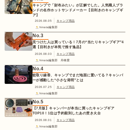
キャンプで「財布みたい」が正解でした。人気職人ブラ
ンドの名作ホットサンドメーカー【目利きのキャンプギ
ア】
2026.08.05
キャンプ用品
hinata編集部
No.
3
見つけた人は買っている！7月の“当たりキャンプギア”4
選【目利きが本気で推す逸品】
2026.08.03
キャンプ用品
hinata編集部 舟橋愛
No.
4
蚊取り線香、キャンプでまだ地面に置いてる？キャンパ
ーが感動した“小さな発明”とは
2026.07.25
キャンプ用品
hinata編集部
No.
5
【7月版】キャンパーが本当に買ったキャンプギア
TOP10！1位は予約殺到したあの焚き火台
2026.08.01
キャンプ用品
hinata編集部