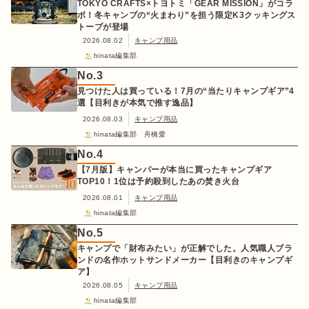
TOKYO CRAFTS×トヨトミ「GEAR MISSION」がコラ
ボ！冬キャンプの“火まわり”を担う限定K3クッキングス
トーブが登場
2026.08.02
キャンプ用品
hinata編集部
No.
3
見つけた人は買っている！7月の“当たりキャンプギア”4
選【目利きが本気で推す逸品】
2026.08.03
キャンプ用品
hinata編集部 舟橋愛
No.
4
【7月版】キャンパーが本当に買ったキャンプギア
TOP10！1位は予約殺到したあの焚き火台
2026.08.01
キャンプ用品
hinata編集部
No.
5
キャンプで「財布みたい」が正解でした。人気職人ブラ
ンドの名作ホットサンドメーカー【目利きのキャンプギ
ア】
2026.08.05
キャンプ用品
hinata編集部