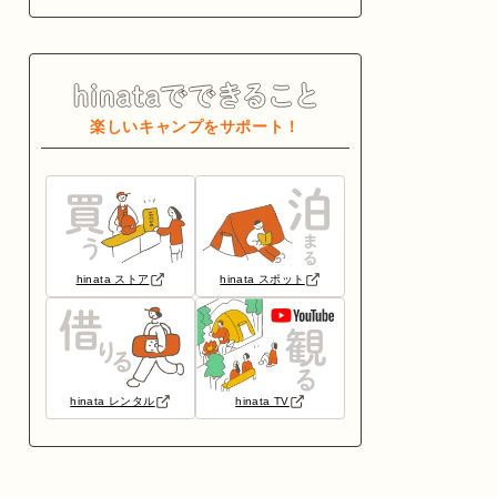
楽しいキャンプをサポート！
hinata ストア
hinata スポット
hinata レンタル
hinata TV