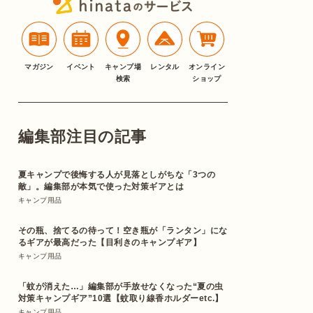
マガジン
イベント
キャンプ場
レンタル
オンライン
検索
ショップ
編集部注目の記事
夏キャンプで後悔する人が見落としがちな「3つの
敵」。編集部が本気で使った対策ギアとは
キャンプ用品
その瓶、捨てるの待って！空き瓶が「ランタン」にな
るギアが最高だった【目利きのキャンプギア】
キャンプ用品
「蚊が消えた…」編集部が手放せなくなった“夏の虫
対策キャンプギア”10選【蚊取り線香ホルダーetc.】
キャンプ用品