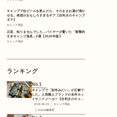
キャンプで缶ビールを飲んだら、そのままお湯が沸か
せる。発想がおもしろすぎるギア【目利きのキャンプ
ギア】
キャンプ用品
正直、知りませんでした…バイヤーが驚いた「衝撃的
すぎキャンプ道具」6選【2026年版】
キャンプ用品
ランキング
No.
1
キャンプで「財布みたい」が正解で
した。人気職人ブランドの名作ホッ
トサンドメーカー【目利きのキャン
プギア】
2026.08.05
キャンプ用品
hinata編集部