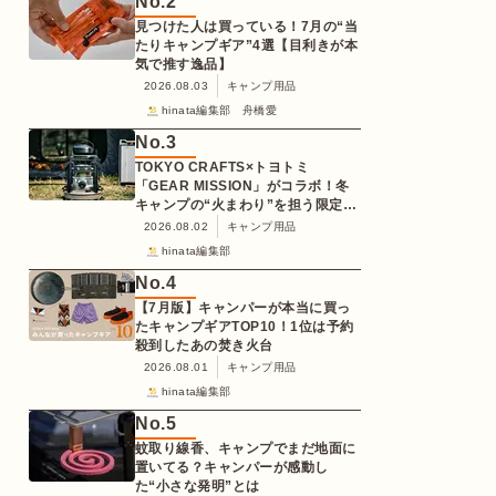
No.
2
見つけた人は買っている！7月の“当
たりキャンプギア”4選【目利きが本
気で推す逸品】
2026.08.03
キャンプ用品
hinata編集部 舟橋愛
No.
3
TOKYO CRAFTS×トヨトミ
「GEAR MISSION」がコラボ！冬
キャンプの“火まわり”を担う限定
K3クッキングストーブが登場
2026.08.02
キャンプ用品
hinata編集部
No.
4
【7月版】キャンパーが本当に買っ
たキャンプギアTOP10！1位は予約
殺到したあの焚き火台
2026.08.01
キャンプ用品
hinata編集部
No.
5
蚊取り線香、キャンプでまだ地面に
置いてる？キャンパーが感動し
た“小さな発明”とは