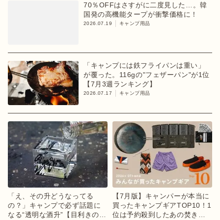
70％OFFはさすがに二度見した…。韓
国発の高機能タープが衝撃価格に！
2026.07.19
キャンプ用品
「キャンプには鉄フライパンは重い」
が覆った。116gの"フェザーパン"が1位
【7月3週ランキング】
2026.07.17
キャンプ用品
「え、その升どうなってる
【7月版】キャンパーが本当に
の？」キャンプで必ず話題に
買ったキャンプギアTOP10！1
なる“透明な酒升”【目利きのキ
位は予約殺到したあの焚き火