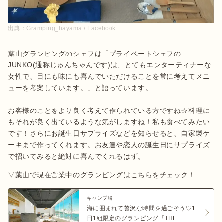
出典：
Gramping_hayama / Facebook
葉山グランピングのシェフは「プライベートシェフの
JUNKO(通称じゅんちゃんです)は、とてもエンターティナーな
女性で、目にも味にも喜んでいただけることを常に考えてメニ
ューを考案しています。」と語っています。

お客様のことをより良く考えて作られている方ですね☆料理に
もそれが良く出ているような気がしますね！私も食べてみたい
です！さらにお誕生日サプライズなどを知らせると、自家製ケ
ーキまで作ってくれます。お友達や恋人の誕生日にサプライズ
で招いてみると絶対に喜んでくれるはず。
▽葉山で現在営業中のグランピングはこちらをチェック！
キャンプ場
海に囲まれて贅沢な時間を過ごそう♡1
日1組限定のグランピング「THE