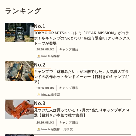
ランキング
No.
1
TOKYO CRAFTS×トヨトミ「GEAR MISSION」がコラ
ボ！冬キャンプの“火まわり”を担う限定K3クッキングス
トーブが登場
2026.08.02
キャンプ用品
hinata編集部
No.
2
キャンプで「財布みたい」が正解でした。人気職人ブラ
ンドの名作ホットサンドメーカー【目利きのキャンプギ
ア】
2026.08.05
キャンプ用品
hinata編集部
No.
3
見つけた人は買っている！7月の“当たりキャンプギア”4
選【目利きが本気で推す逸品】
2026.08.03
キャンプ用品
hinata編集部 舟橋愛