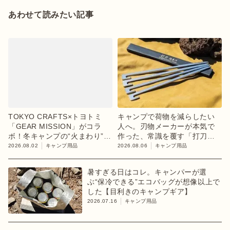
あわせて読みたい記事
TOKYO CRAFTS×トヨトミ
キャンプで荷物を減らしたい
「GEAR MISSION」がコラ
人へ。刃物メーカーが本気で
ボ！冬キャンプの“火まわり”を
作った、常識を覆す「打刀」
担う限定K3クッキングストー
ペグ
2026.08.02
キャンプ用品
2026.08.06
キャンプ用品
ブが登場
暑すぎる日はコレ。キャンパーが選
ぶ“保冷できる”エコバッグが想像以上で
した【目利きのキャンプギア】
2026.07.16
キャンプ用品