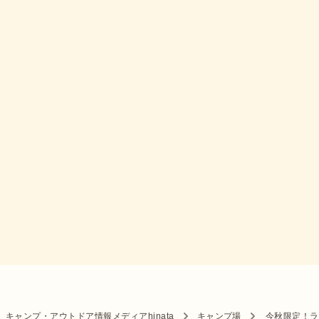
キャンプ・アウトドア情報メディアhinata
キャンプ場
今秋限定！ラ