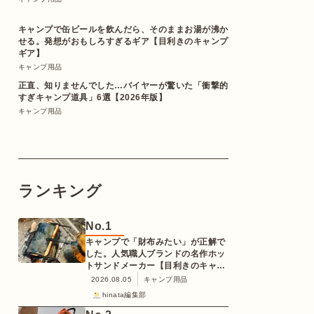
キャンプで缶ビールを飲んだら、そのままお湯が沸か
せる。発想がおもしろすぎるギア【目利きのキャンプ
ギア】
キャンプ用品
正直、知りませんでした…バイヤーが驚いた「衝撃的
すぎキャンプ道具」6選【2026年版】
キャンプ用品
ランキング
No.
1
キャンプで「財布みたい」が正解で
した。人気職人ブランドの名作ホッ
トサンドメーカー【目利きのキャン
プギア】
2026.08.05
キャンプ用品
hinata編集部