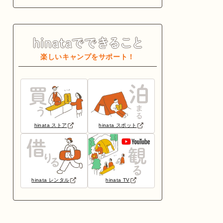
楽しいキャンプをサポート！
hinata ストア
hinata スポット
hinata レンタル
hinata TV