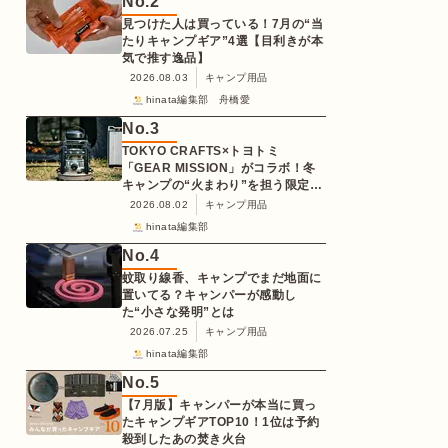
No.
2
見つけた人は買っている！7月の“当
たりキャンプギア”4選【目利きが本
気で推す逸品】
2026.08.03
キャンプ用品
hinata編集部 舟橋愛
No.
3
TOKYO CRAFTS×トヨトミ
「GEAR MISSION」がコラボ！冬
キャンプの“火まわり”を担う限定
K3クッキングストーブが登場
2026.08.02
キャンプ用品
hinata編集部
No.
4
蚊取り線香、キャンプでまだ地面に
置いてる？キャンパーが感動し
た“小さな発明”とは
2026.07.25
キャンプ用品
hinata編集部
No.
5
【7月版】キャンパーが本当に買っ
たキャンプギアTOP10！1位は予約
殺到したあの焚き火台