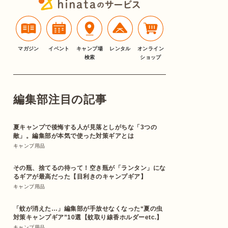
マガジン
イベント
キャンプ場
レンタル
オンライン
検索
ショップ
編集部注目の記事
夏キャンプで後悔する人が見落としがちな「3つの
敵」。編集部が本気で使った対策ギアとは
キャンプ用品
その瓶、捨てるの待って！空き瓶が「ランタン」にな
るギアが最高だった【目利きのキャンプギア】
キャンプ用品
「蚊が消えた…」編集部が手放せなくなった“夏の虫
対策キャンプギア”10選【蚊取り線香ホルダーetc.】
キャンプ用品