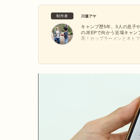
制作者
川瀬アヤ
キャンプ歴5年。3人の息子
のJEEPで向かう近場キャ
高！カップラーメンとネト
す。相棒はスノーピークの焚
長く使うほど味が出る、武
ります。昆虫採集を楽しめる
日々開拓中！