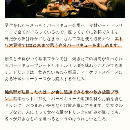
受付をしたらさっそくバーベキュー会場へ！食材からカトラリ
ーまで全てがそろっているので、座ってすぐに乾杯できます。
外だから夜は静かにしなきゃ…なんて気を使う必要ナシ。
エト
ワ木更津では22:00まで思う存分バーベキューを楽しめます。
朝食と夕食がつく基本プランでは、焼きたての塊肉が食べられ
るバーベキュープレートとボトルサラダを味わうことができま
す。ドリンクは、飲みたいものを都度、マーケットスペースに
ある冷蔵ショーケースから購入する仕組み。

編集部が注目したのは、夕食に追加できる食べ飲み放題プラ
ン。
基本セットに加え、バーベキューの追加食材やお酒を含む
ドリンク、おつまみが好きなだけ飲み食いできます。男女グル
ープなど、人によって食べる量やドリンクの好みが違っても、
各々が好きなものを選べるというのはうれしいところ。