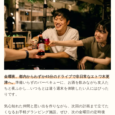
金曜夜、都内からわずか45分のドライブで非日常なエトワ木更
津へ。
準備いらずのバーベキューに、お酒を飲みながら友人た
ちと夜ふかし…いつもとは違う週末を体験したい人にはぴった
りです。

気心知れた仲間と思い出を作りながら、次回の計画まで立てた
くなるお手軽グランピング施設。ぜひ、次の金曜日の定時後