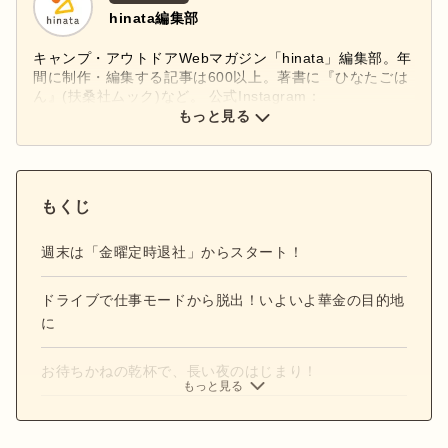
hinata編集部
キャンプ・アウトドアWebマガジン「hinata」編集部。年
間に制作・編集する記事は600以上。著書に『ひなたごは
ん』(扶桑社ムック)など。 公式Instagram：
もっと見る
@hinata_outdoor
公式X：
@hinata_outdoor
もくじ
週末は「金曜定時退社」からスタート！
ドライブで仕事モードから脱出！いよいよ華金の目的地
に
お待ちかねの乾杯で、長い夜のはじまり！
もっと見る