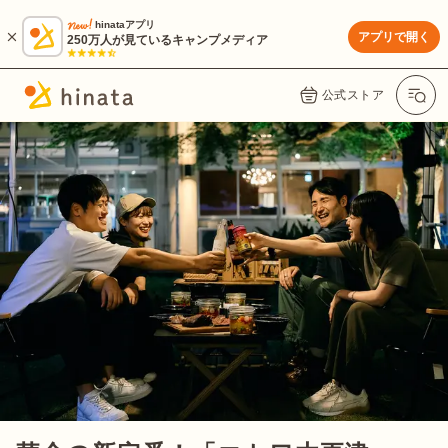
hinataアプリ
アプリで開く
250万人が見ているキャンプメディア
公式ストア