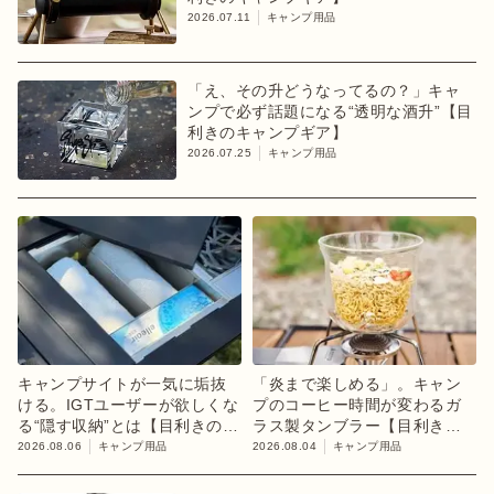
2026.07.11
キャンプ用品
「え、その升どうなってるの？」キャ
ンプで必ず話題になる“透明な酒升”【目
利きのキャンプギア】
2026.07.25
キャンプ用品
キャンプサイトが一気に垢抜
「炎まで楽しめる」。キャン
ける。IGTユーザーが欲しくな
プのコーヒー時間が変わるガ
る“隠す収納”とは【目利きのキ
ラス製タンブラー【目利きの
ャンプギア】
キャンプギア】
2026.08.06
キャンプ用品
2026.08.04
キャンプ用品