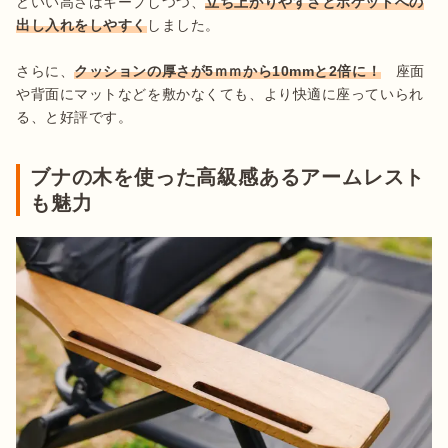
どいい高さはキープしつつ、
立ち上がりやすさとポケットへの
出し入れをしやすく
しました。

さらに、
クッションの厚さが5ｍｍから10mmと2倍に！
　座面
や背面にマットなどを敷かなくても、より快適に座っていられ
ブナの木を使った高級感あるアームレスト
も魅力