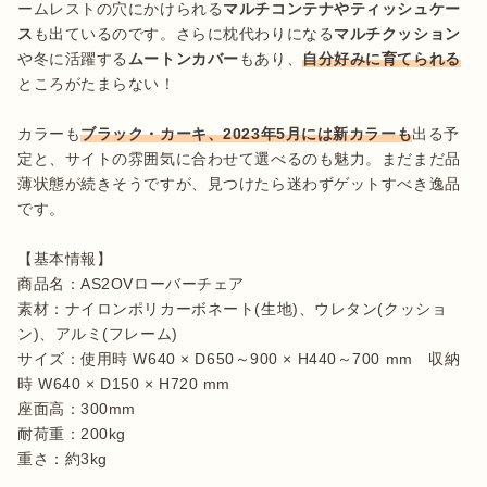
ームレストの穴にかけられる
マルチコンテナやティッシュケー
ス
も出ているのです。さらに枕代わりになる
マルチクッション
や冬に活躍する
ムートンカバー
もあり、
自分好みに育てられる
ところがたまらない！

カラーも
ブラック・カーキ、2023年5月には新カラーも
出る予
定と、サイトの雰囲気に合わせて選べるのも魅力。まだまだ品
薄状態が続きそうですが、見つけたら迷わずゲットすべき逸品
です。

【基本情報】

商品名：AS2OVローバーチェア

素材：ナイロンポリカーボネート(生地)、ウレタン(クッショ
ン)、アルミ(フレーム)

サイズ：使用時 W640 × D650～900 × H440～700 mm　収納
時 W640 × D150 × H720 mm

座面高：300mm

耐荷重：200kg
