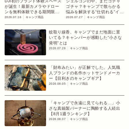
DJI初のブランド体験スペース
シェルコンの中、まだゴチャ
が誕生！最新カメラやドロー
ゴチャ？キャンプで散らかる
ンを無料体験できる期間限定
悩みを解決する“仕切れる”イン
イベント開催
ナーケース
2026.07.16
キャンプ用品
2026.07.27
キャンプ用品
蚊取り線香、キャンプでまだ地面に置
いてる？キャンパーが感動した“小さな
発明”とは
2026.07.26
キャンプ用品
「財布みたい」が正解でした。人気職
人ブランドの名作ホットサンドメーカ
ー【目利きのキャンプギア】
2026.08.05
キャンプ用品
「キャンプで永遠に見てられる…」小
さな真鍮製バーナーに陶酔する人続出
【8月1週ランキング】
2026.08.07
キャンプ用品