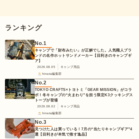
ランキング
No.
1
キャンプで「財布みたい」が正解でした。人気職人ブラ
ンドの名作ホットサンドメーカー【目利きのキャンプギ
ア】
2026.08.05
キャンプ用品
hinata編集部
No.
2
TOKYO CRAFTS×トヨトミ「GEAR MISSION」がコラ
ボ！冬キャンプの“火まわり”を担う限定K3クッキングス
トーブが登場
2026.08.02
キャンプ用品
hinata編集部
No.
3
見つけた人は買っている！7月の“当たりキャンプギア”4
選【目利きが本気で推す逸品】