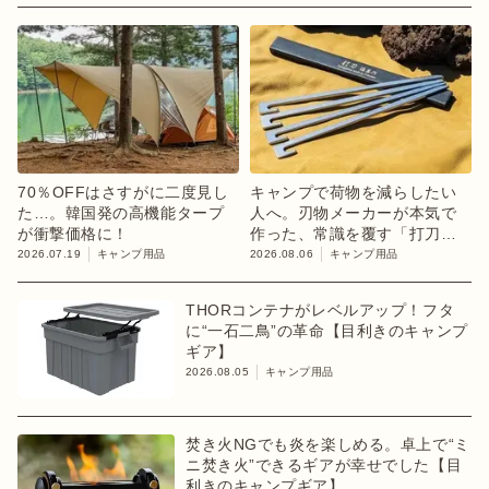
70％OFFはさすがに二度見し
キャンプで荷物を減らしたい
た…。韓国発の高機能タープ
人へ。刃物メーカーが本気で
が衝撃価格に！
作った、常識を覆す「打刀」
ペグ
2026.07.19
キャンプ用品
2026.08.06
キャンプ用品
THORコンテナがレベルアップ！フタ
に“一石二鳥”の革命【目利きのキャンプ
ギア】
2026.08.05
キャンプ用品
焚き火NGでも炎を楽しめる。卓上で“ミ
ニ焚き火”できるギアが幸せでした【目
利きのキャンプギア】