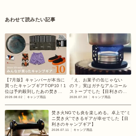
あわせて読みたい記事
【7月版】キャンパーが本当に
「え、お菓子の缶じゃない
買ったキャンプギアTOP10！1
の？」実はガチなアルコール
位は予約殺到したあの焚き火
ストーブでした【目利きのキ
台
ャンプギア】
2026.08.02
キャンプ用品
2026.07.30
キャンプ用品
焚き火NGでも炎を楽しめる。卓上で“ミ
ニ焚き火”できるギアが幸せでした【目
利きのキャンプギア】
2026.07.11
キャンプ用品