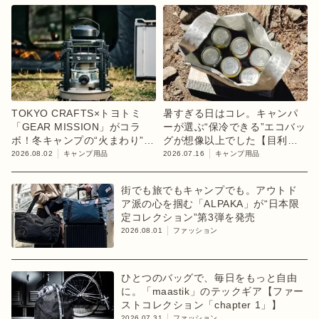
TOKYO CRAFTS×トヨトミ
暑すぎる日はコレ。キャンパ
「GEAR MISSION」がコラ
ーが選ぶ“保冷できる”エコバッ
ボ！冬キャンプの“火まわり”を
グが想像以上でした【目利き
担う限定K3クッキングストー
のキャンプギア】
2026.08.02
キャンプ用品
2026.07.16
キャンプ用品
ブが登場
街でも旅でもキャンプでも。アウトド
ア派の心を掴む「ALPAKA」が“日本限
定コレクション”第3弾を発売
2026.08.01
ファッション
ひとつのバッグで、毎日をもっと自由
に。「maastik」のテックギア【ファー
ストコレクション「chapter 1」】
2026.07.31
ファッション