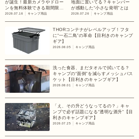
が誕生！最新カメラやドロー
地面に置いてる？キャンパー
ンを無料体験できる期間限定
が感動した“小さな発明”とは
イベント開催
2026.07.16
キャンプ用品
2026.07.26
キャンプ用品
THORコンテナがレベルアップ！フタ
に“一石二鳥”の革命【目利きのキャンプ
ギア】
2026.08.05
キャンプ用品
洗った食器、まだタオルで拭いてる？
キャンプの“面倒”を減らすメッシュバス
ケット【目利きのキャンプギア】
2026.08.01
キャンプ用品
「え、その升どうなってるの？」キャ
ンプで必ず話題になる“透明な酒升”【目
利きのキャンプギア】
2026.07.25
キャンプ用品