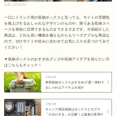
出典：
Amazon
一口にトランク用の収納ボックスと言っても、サイトの雰囲気
を格上げするおしゃれなデザインのものや、限りある収納スペ
ースを有効に活用できるものまでさまざまです。今回紹介した
商品は、どれも高い機能を備えながらもリーズナブルな商品な
ので、ぜひサイトや好みに合わせてお気に入りを見つけてみて
ください！

▼収納ボックスのおすすめグッズや収納アイデアを知りたい方
はこちらもチェック！
ノウハウ
車用収納ボックスおすすめ17選！便利で
おしゃれなアイテムを紹介
ノウハウ
キャンプ用品収納はボックスとカゴで
「小分けする」が正解！上級者の実用テ