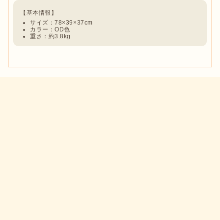
サイズ：78×39×37cm
カラー：‎OD色
重さ：約3.8kg