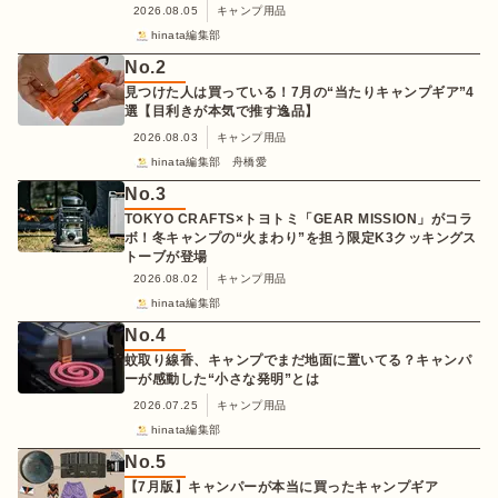
2026.08.05
キャンプ用品
hinata編集部
No.
2
見つけた人は買っている！7月の“当たりキャンプギア”4
選【目利きが本気で推す逸品】
2026.08.03
キャンプ用品
hinata編集部 舟橋愛
No.
3
TOKYO CRAFTS×トヨトミ「GEAR MISSION」がコラ
ボ！冬キャンプの“火まわり”を担う限定K3クッキングス
トーブが登場
2026.08.02
キャンプ用品
hinata編集部
No.
4
蚊取り線香、キャンプでまだ地面に置いてる？キャンパ
ーが感動した“小さな発明”とは
2026.07.25
キャンプ用品
hinata編集部
No.
5
【7月版】キャンパーが本当に買ったキャンプギア