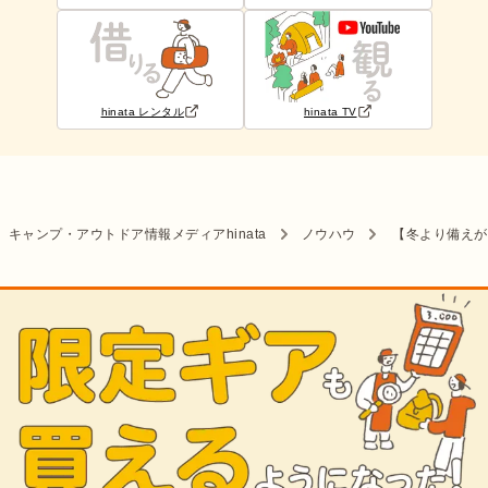
hinata レンタル
hinata TV
キャンプ・アウトドア情報メディアhinata
ノウハウ
【冬より備えが