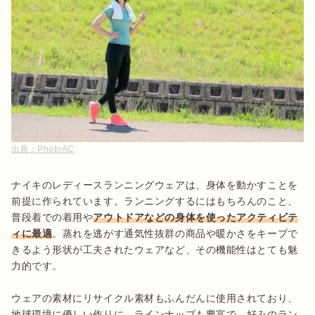
出典：
PhotoAC
ナイキのレディースランニングウェアは、身体を動かすことを
前提に作られています。ランニングするにはもちろんのこと、
普段着での着用や
アウトドアなどの身体を使ったアクティビテ
ィに最適
。蒸れを逃がす通気性抜群の商品や暖かさをキープで
きるよう形状が工夫されたウェアなど、その機能性はとても魅
力的です。

ウェアの素材にリサイクル素材もふんだんに使用されており、
地球環境に優しい作りに。ラインナップも豊富で、好みのラン