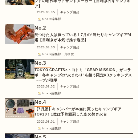
ンドの名作ホットサンドメーカー【目利きのキャンプギ
ア】
2026.08.05
キャンプ用品
hinata編集部
No.
2
見つけた人は買っている！7月の“当たりキャンプギア”4
選【目利きが本気で推す逸品】
2026.08.03
キャンプ用品
hinata編集部 舟橋愛
No.
3
TOKYO CRAFTS×トヨトミ「GEAR MISSION」がコラ
ボ！冬キャンプの“火まわり”を担う限定K3クッキングス
トーブが登場
2026.08.02
キャンプ用品
hinata編集部
No.
4
【7月版】キャンパーが本当に買ったキャンプギア
TOP10！1位は予約殺到したあの焚き火台
2026.08.01
キャンプ用品
hinata編集部
No.
5