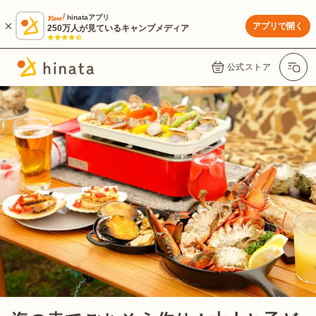
hinataアプリ
アプリで開く
250万人が見ているキャンプメディア
公式ストア