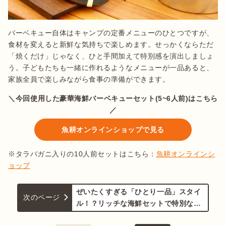
バーベキュー自体はキャンプの定番メニューのひとつですが、
食材を変えると新鮮な気持ちで楽しめます。せっかくならただ
「焼くだけ」じゃなく、ひと手間加えて特別感を演出しましょ
う。子どもたちも一緒に作れるようなメニューが一品あると、
家族全員で楽しみながら食事の準備ができます。
＼今回使用した豪華海鮮バーベキューセット(5~6人前)はこちら
／
魚耕オンラインショップで見る
※タラバガニ入りの10人前セットはこちら：
魚耕オンラインシ
ョップ
ぜいたくすぎる「ひとり一品」スタイ
次のページ
ル！？リッチな海鮮セットで特別な思
い出を