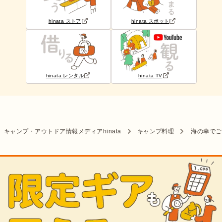
hinata ストア
hinata スポット
hinata レンタル
hinata TV
キャンプ・アウトドア情報メディアhinata
キャンプ料理
海の幸でご