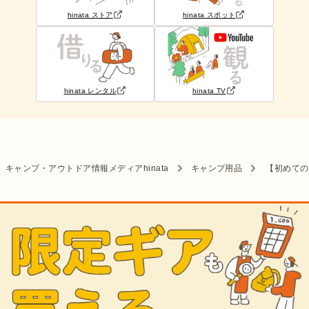
hinata ストア
hinata スポット
hinata レンタル
hinata TV
キャンプ・アウトドア情報メディアhinata
キャンプ用品
【初めての