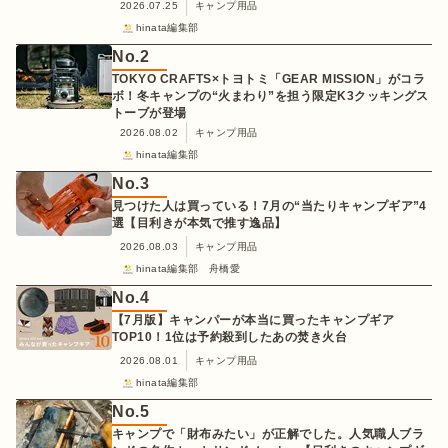
2026.07.25
キャンプ用品
hinata編集部
No.
2
TOKYO CRAFTS×トヨトミ「GEAR MISSION」がコラ
ボ！冬キャンプの“火まわり”を担う限定K3クッキングス
トーブが登場
2026.08.02
キャンプ用品
hinata編集部
No.
3
見つけた人は買っている！7月の“当たりキャンプギア”4
選【目利きが本気で推す逸品】
2026.08.03
キャンプ用品
hinata編集部 舟橋愛
No.
4
【7月版】キャンパーが本当に買ったキャンプギア
TOP10！1位は予約殺到したあの焚き火台
2026.08.01
キャンプ用品
hinata編集部
No.
5
キャンプで「財布みたい」が正解でした。人気職人ブラ