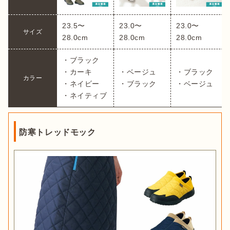
23.5〜
23.0〜
23.0〜
サイズ
28.0cm
28.0cm
28.0cm
・ブラック

・カーキ

・ベージュ

・ブラック

カラー
・ネイビー

・ブラック
・ベージュ
・ネイティブ
防寒トレッドモック