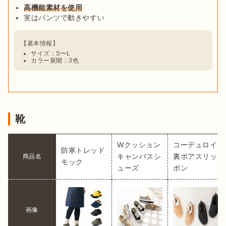
高機能素材を使用
実はパンツで動きやすい
サイズ：S〜L
カラー展開：3色
靴
Wクッション 
コーデュロイ
防寒トレッド
キャンバスシ
裏ボアスリッ
商品名
モック
ューズ
ポン
画像