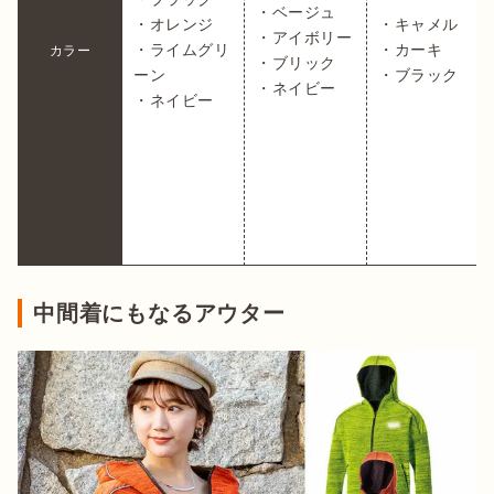
・ベージュ

・オレンジ

・キャメル

・アイボリー

・ライムグリ
・カーキ

カラー
・ブリック

ーン

・ブラック
・ネイビー
・ネイビー
中間着にもなるアウター