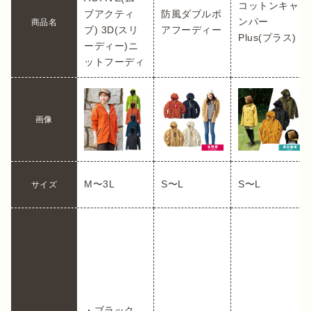
コットンキャ
ブアクティ
防風ダブルボ
ンパー
商品名
ブ) 3D(スリ
アフーディー
ーディー)ニ
ットフーディ
画像
M〜3L
S〜L
S〜L
サイズ
・ブラック
