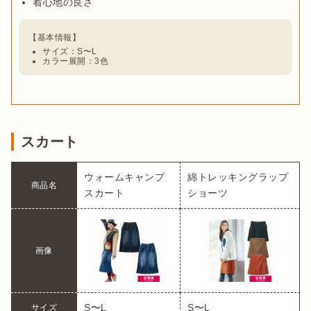
着心地の良さ
サイズ：S〜L
カラー展開：3色
スカート
ウォームキャンプ
綿トレッキングラップ
商品名
スカート
ショーツ
画像
S〜L
S〜L
サイズ