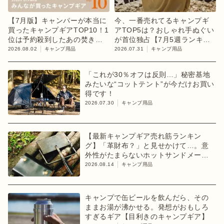
【7月版】キャンパーが本当に
今、一番売れてるキャンプギ
買ったキャンプギアTOP10！1
アTOP5は？おしゃれ手ぬぐい
位は予約殺到したあの焚き火
が首位独占【7月5週ランキン
台
グ】
2026.08.02
キャンプ用品
2026.07.31
キャンプ用品
「これが30％オフは反則…」秘密基地
みたいな“コットテント”が今だけお買い
得です！
2026.07.30
キャンプ用品
【最新キャンプギア売れ筋ランキン
グ】「革財布？」と見せかけて…。意
外性がたまらないホットサンドメーカ
ーが1位【8月2週目】
2026.08.14
キャンプ用品
キャンプで缶ビールを飲んだら、その
ままお湯が沸かせる。発想がおもしろ
すぎるギア【目利きのキャンプギア】