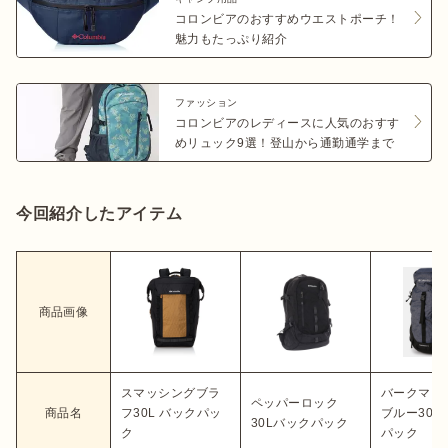
コロンビアのおすすめウエストポーチ！
魅力もたっぷり紹介
ファッション
コロンビアのレディースに人気のおすす
めリュック9選！登山から通勤通学まで
今回紹介したアイテム
商品画像
スマッシングブラ
バークマウ
ペッパーロック
商品名
フ30L バックパッ
ブルー30L
30Lバックパック
ク
パック