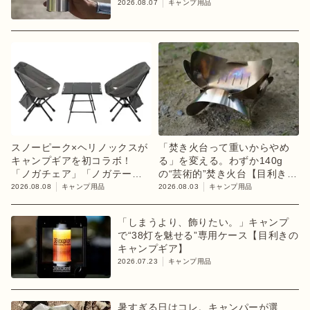
2026.08.07
キャンプ用品
スノーピーク×ヘリノックスが
「焚き火台って重いからやめ
キャンプギアを初コラボ！
る」を変える。わずか140g
「ノガチェア」「ノガテーブ
の“芸術的”焚き火台【目利きの
ル」を8月13日に発売
キャンプギア】
2026.08.08
キャンプ用品
2026.08.03
キャンプ用品
「しまうより、飾りたい。」キャンプ
で“38灯を魅せる”専用ケース【目利きの
キャンプギア】
2026.07.23
キャンプ用品
暑すぎる日はコレ。キャンパーが選