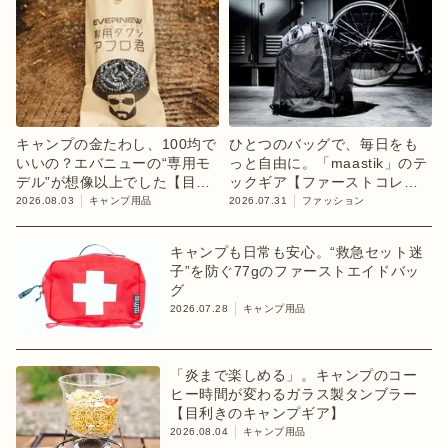
キャンプの金たわし、100均で
ひとつのバッグで、毎日をも
いいの？エバニューの“専用モ
っと自由に。「maastik」のテ
デル”が想像以上でした【目利
ックギア【ファーストコレク
きのキャンプギア】
ション「chapter 1」】
2026.08.03
キャンプ用品
2026.07.31
ファッション
キャンプも日常も安心。“救急セット迷
子”を防ぐ77gのファーストエイドバッ
グ
2026.07.28
キャンプ用品
「炎まで楽しめる」。キャンプのコー
ヒー時間が変わるガラス製タンブラー
【目利きのキャンプギア】
2026.08.04
キャンプ用品