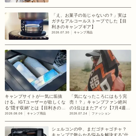
「え、お菓子の缶じゃないの？」実は
ガチなアルコールストーブでした【目
利きのキャンプギア】
2026.07.30
キャンプ用品
キャンプサイトが一気に垢抜
「気になったころにはもう完
ける。IGTユーザーが欲しくな
売！？」キャンプファン絶叫
る“隠す収納”とは【目利きのキ
の1位はまたアイツ【7月4週ラ
ャンプギア】
ンキング】
2026.08.06
キャンプ用品
2026.07.24
ファッション
シェルコンの中、まだゴチャゴチャ？
キャンプで散らかる悩みを解決する“仕