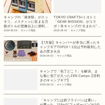
キャンプの「液体類」がスッ
TOKYO CRAFTS×トヨトミ
キリ。メスティンに収まる万
「GEAR MISSION」がコラ
能ボトルが想像以上に便利！
ボ！冬キャンプの“火まわり”を
【目利きのキャンプギア】
担う限定K3クッキングストー
2026.08.09
キャンプ用品
2026.08.02
キャンプ用品
ブが登場
【7月版】キャンパーが本当に買ったキ
ャンプギアTOP10！1位は予約殺到した
あの焚き火台
2026.08.02
キャンプ用品
キャンプで「包丁どこ？」を解決。ま
な板に包丁が入ったZEN Camps【目利
きのキャンプギア】
2026.08.10
キャンプ用品
「キャンプには鉄フライパンは重い」
が覆った。116gの"フェザーパン"が1位