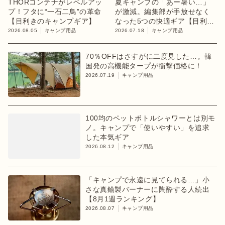
THORコンテナがレベルアッ
夏キャンプの「あー暑い…」
プ！フタに“一石二鳥”の革命
が激減。編集部が手放せなく
【目利きのキャンプギア】
なった5つの快適ギア【目利き
のキャンプギア】
2026.08.05
キャンプ用品
2026.07.18
キャンプ用品
70％OFFはさすがに二度見した…。韓
国発の高機能タープが衝撃価格に！
2026.07.19
キャンプ用品
100均のペットボトルシャワーとは別モ
ノ。キャンプで「使いやすい」を追求
した本気ギア
2026.08.12
キャンプ用品
「キャンプで永遠に見てられる…」小
さな真鍮製バーナーに陶酔する人続出
【8月1週ランキング】
2026.08.07
キャンプ用品