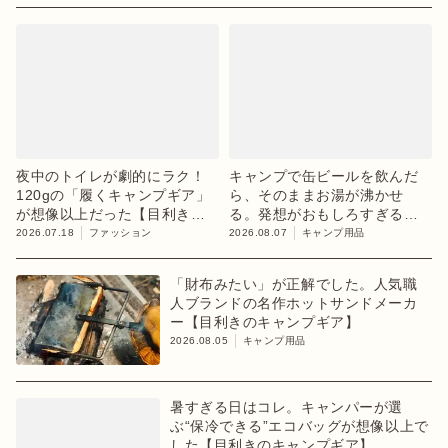
夜中のトイレが劇的にラク！
キャンプで缶ビールを飲んだ
120gの「履くキャンプギア」
ら、そのままお湯が沸かせ
が想像以上だった【目利きの
る。発想がおもしろすぎるギ
キャンプギア】
ア【目利きのキャンプギア】
2026.07.18
ファッション
2026.08.07
キャンプ用品
「財布みたい」が正解でした。人気職
人ブランドの名作ホットサンドメーカ
ー【目利きのキャンプギア】
2026.08.05
キャンプ用品
暑すぎる日はコレ。キャンパーが選
ぶ“保冷できる”エコバッグが想像以上で
した【目利きのキャンプギア】