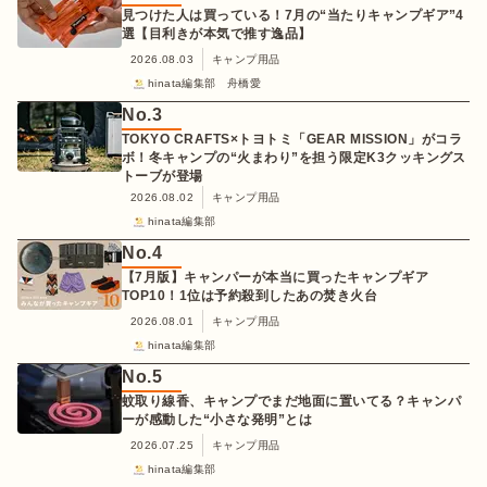
見つけた人は買っている！7月の“当たりキャンプギア”4
選【目利きが本気で推す逸品】
2026.08.03
キャンプ用品
hinata編集部 舟橋愛
No.
3
TOKYO CRAFTS×トヨトミ「GEAR MISSION」がコラ
ボ！冬キャンプの“火まわり”を担う限定K3クッキングス
トーブが登場
2026.08.02
キャンプ用品
hinata編集部
No.
4
【7月版】キャンパーが本当に買ったキャンプギア
TOP10！1位は予約殺到したあの焚き火台
2026.08.01
キャンプ用品
hinata編集部
No.
5
蚊取り線香、キャンプでまだ地面に置いてる？キャンパ
ーが感動した“小さな発明”とは
2026.07.25
キャンプ用品
hinata編集部