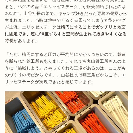
ると、ペグの名品「エリッゼステーク」が販売開始されたのは
2013年。山谷社長の弟で、キャンプ好きだった専務の発案から
生まれました。当時は地中でくるくる回ってしまう丸型のペグ
が主流。エリッゼステークは
楕円にすることでガッチリと地面
に固定でき、逆に90度ずらすと空間が生まれて抜きやすくなる
特長
があります。

「ただ、楕円にすると圧力が平均的にかかりづらいので、製造
を断られた鉄工所もありました。それでも丸山鍛工所さんのよ
うに『挑戦しよう』とやってくれる工場があるのは、ここがも
のづくりの街だからです」。山谷社長は燕三条だからこそ、エ
リッゼステークが実現できたと感じています。