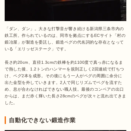
「ダン、ダン」。大きな打撃音が響き続ける新潟県三条市内の
鉄工所。作られているのは、同市を拠点にするECサイト「村の
鍛冶屋」が製造を委託し、鍛造ペグの代名詞的な存在となって
いる「エリッゼステーク」です。

長さ約20cm、直径1.3cmの鉄棒を約1100度で真っ赤になるま
で熱した後、1.2トンのハンマーを規則正しく2回連続で打ちつ
け、ペグ2本を成形。その後にもう一人がペグの周囲に余分に
出た金型を外していきます。2人で同じリズムでペグを流すた
め、息が合わなければできない職人技。最後のコンベアの出口
からは、まだ赤く輝いた長さ28cmのペグが次々と流れ出てきま
した。
自動化できない鍛造作業