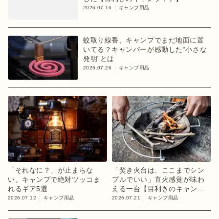
2026.07.16
キャンプ用品
蚊取り線香、キャンプでまだ地面に置
いてる？キャンパーが感動した“小さな
発明”とは
2026.07.26
キャンプ用品
「それなに？」が止まらな
「焚き火台は、ここまでシン
い。キャンプで絶対ツッコま
プルでいい」直火感覚が味わ
れるギア5選
える一台【目利きのキャンプ
ギア】
2026.07.12
キャンプ用品
2026.07.21
キャンプ用品