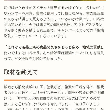
店ではただ自社のアイテムを販売するだけでなく、各社のペグ
やハンマーを用意。実際に使用して比較しながら、村の鍛冶屋
の良さを納得して買えるようにしているのが特徴です。山谷社
長の狙い通り、今では来店客の8割が県外。アウトドアブラン
ドが多く拠点を構える燕三条で、キャンパーにとっての「聖地
巡礼」スポットの一つになっています。

「これからも燕三条の商品の良さをもっと広め、地域に貢献し
たいです」
と山谷社長。村の鍛冶屋は新潟のモノづくりを背負
って、ペグを販売し続けていました。
取材を終えて
鍛造から酸化被膜の加工、塗装など、複数の工程を得て、消費
者の手元に届く「エリッゼステーク」。開発や製造の苦労を聞
けば、「8本で3000円程度で売られているのは安すぎるので
は…」と思わずにはいられませんでした。「売り手によし」
「買い手によし」「世間によし」の三方よしの理念を体現した