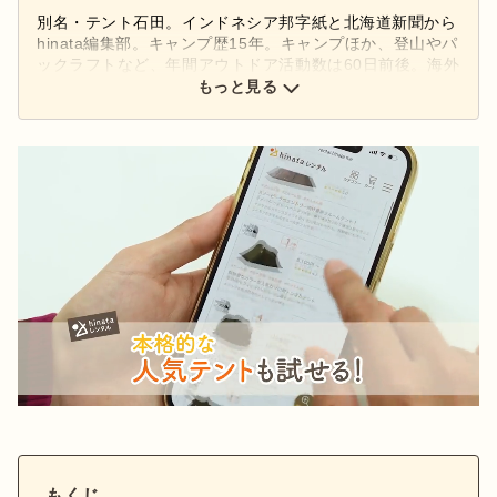
別名・テント石田。インドネシア邦字紙と北海道新聞から
hinata編集部。キャンプ歴15年。キャンプほか、登山やパ
ックラフトなど、年間アウトドア活動数は60日前後。海外
無人島や北海道での雪中、妻とのデュオ、愛犬ゴン太との
もっと見る
ソロのキャンプまで。
もくじ