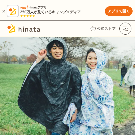
hinataアプリ
アプリで開く
250万人が見ているキャンプメディア
公式ストア