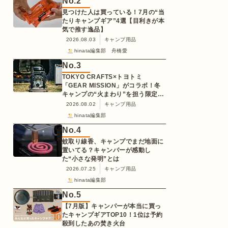
No.
2
見つけた人は買っている！7月の“当
たりキャンプギア”4選【目利きが本
気で推す逸品】
2026.08.03
キャンプ用品
hinata編集部 舟橋愛
No.
3
TOKYO CRAFTS×トヨトミ
「GEAR MISSION」がコラボ！冬
キャンプの“火まわり”を担う限定
K3クッキングストーブが登場
2026.08.02
キャンプ用品
hinata編集部
No.
4
蚊取り線香、キャンプでまだ地面に
置いてる？キャンパーが感動し
た“小さな発明”とは
2026.07.25
キャンプ用品
hinata編集部
No.
5
【7月版】キャンパーが本当に買っ
たキャンプギアTOP10！1位は予約
殺到したあの焚き火台