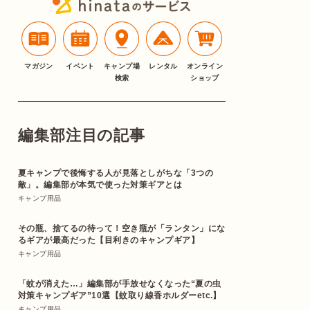
マガジン
イベント
キャンプ場
レンタル
オンライン
検索
ショップ
編集部注目の記事
夏キャンプで後悔する人が見落としがちな「3つの
敵」。編集部が本気で使った対策ギアとは
キャンプ用品
その瓶、捨てるの待って！空き瓶が「ランタン」にな
るギアが最高だった【目利きのキャンプギア】
キャンプ用品
「蚊が消えた…」編集部が手放せなくなった“夏の虫
対策キャンプギア”10選【蚊取り線香ホルダーetc.】
キャンプ用品