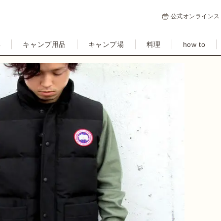
公式オンラインス
集
キャンプ用品
キャンプ場
料理
how to