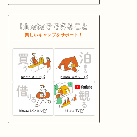
楽しいキャンプをサポート！
hinata ストア
hinata スポット
hinata レンタル
hinata TV