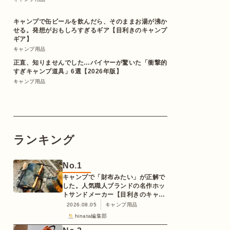
キャンプで缶ビールを飲んだら、そのままお湯が沸か
せる。発想がおもしろすぎるギア【目利きのキャンプ
ギア】
キャンプ用品
正直、知りませんでした…バイヤーが驚いた「衝撃的
すぎキャンプ道具」6選【2026年版】
キャンプ用品
ランキング
No.
1
キャンプで「財布みたい」が正解で
した。人気職人ブランドの名作ホッ
トサンドメーカー【目利きのキャン
プギア】
2026.08.05
キャンプ用品
hinata編集部