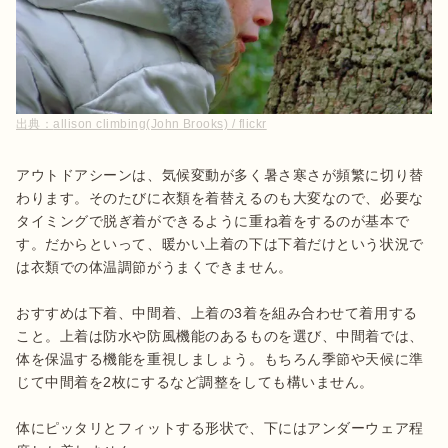
出典：
allison climbing(John Brooks) / flickr
アウトドアシーンは、気候変動が多く暑さ寒さが頻繁に切り替
わります。そのたびに衣類を着替えるのも大変なので、必要な
タイミングで脱ぎ着ができるように重ね着をするのが基本で
す。だからといって、暖かい上着の下は下着だけという状況で
は衣類での体温調節がうまくできません。

おすすめは下着、中間着、上着の3着を組み合わせて着用する
こと。上着は防水や防風機能のあるものを選び、中間着では、
体を保温する機能を重視しましょう。もちろん季節や天候に準
じて中間着を2枚にするなど調整をしても構いません。

体にピッタリとフィットする形状で、下にはアンダーウェア程