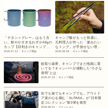
「チタン＝グレー」はもう古
キャンプ飯がもっと快適に。
い。鮮やかすぎるわずか48gの
元料理人が作った「箸みたい
カップ【目利きのキャンプギ
なトング」が手放せない理由
ア】
【目利きのキャンプギア】
2026.07.22
キャンプ用品
2026.08.08
キャンプ用品
蚊取り線香、キャンプでまだ地面に置
いてる？キャンパーが感動した“小さな
発明”とは
2026.07.26
キャンプ用品
街でも旅でもキャンプでも。アウトド
ア派の心を掴む「ALPAKA」が“日本限
定コレクション”第3弾を発売
2026.08.01
ファッション