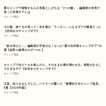
夏キャンプで後悔する人が見落としがちな「3つの敵」。編集部が本気で
使った対策ギアとは
キャンプ用品
その瓶、捨てるの待って！空き瓶が「ランタン」になるギアが最高だった
【目利きのキャンプギア】
キャンプ用品
「蚊が消えた…」編集部が手放せなくなった“夏の虫対策キャンプギア”10
選【蚊取り線香ホルダーetc.】
キャンプ用品
キャンプで缶ビールを飲んだら、そのままお湯が沸かせる。発想がおもし
ろすぎるギア【目利きのキャンプギア】
キャンプ用品
正直、知りませんでした…バイヤーが驚いた「衝撃的すぎキャンプ道具」
6選【2026年版】
キャンプ用品