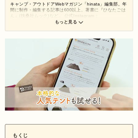
キャンプ・アウトドアWebマガジン「hinata」編集部。年
間に制作・編集する記事は600以上。著書に『ひなたごは
ん』(扶桑社ムック)など。 公式Instagram：
もっと見る
@hinata_outdoor
公式X：
@hinata_outdoor
もくじ