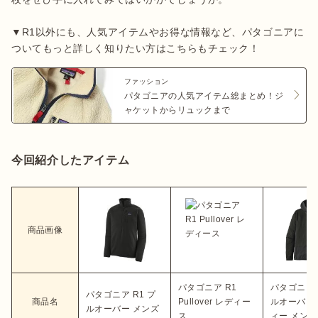
▼R1以外にも、人気アイテムやお得な情報など、パタゴニアに
ついてもっと詳しく知りたい方はこちらもチェック！
ファッション
パタゴニアの人気アイテム総まとめ！ジ
ャケットからリュックまで
今回紹介したアイテム
商品画像
パタゴニア R1
パタゴニア 
パタゴニア R1 プ
商品名
Pullover レディー
ルオーバー
ルオーバー メンズ
ス
ィー メンズ