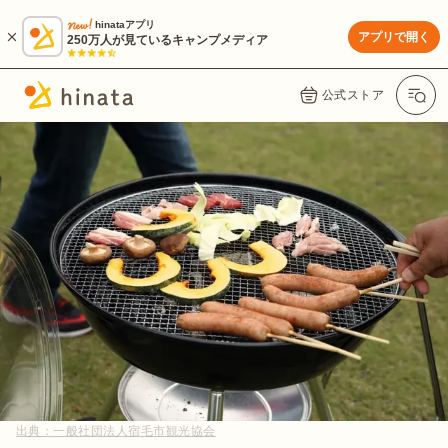
hinataアプリ
アプリで開く
250万人が見ているキャンプメディア
公式ストア
出典：
一般社団法人宿毛市観光協会