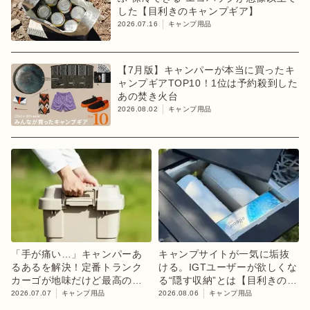
した【目利きのキャンプギア】
2026.07.16
キャンプ用品
【7月版】キャンパーが本当に買ったキ
ャンプギアTOP10！1位は予約殺到した
あの焚き火台
2026.08.02
キャンプ用品
「手が痛い…」キャンパーあ
キャンプサイトが一気に垢抜
るあるを解決！定番トランク
ける。IGTユーザーが欲しくな
カーゴが地味だけど最高の進
る“隠す収納”とは【目利きのキ
化【目利きのキャンプギア】
ャンプギア】
2026.07.07
キャンプ用品
2026.08.06
キャンプ用品