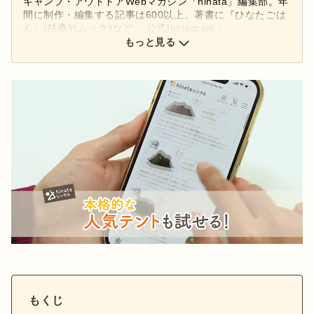
キャンプ・アウトドアWebマガジン「hinata」編集部。年
間に制作・編集する記事は600以上。著書に『ひなたごは
ん』(扶桑社ムック)など。 公式Instagram：
もっと見る
@hinata_outdoor
公式X：
@hinata_outdoor
もくじ