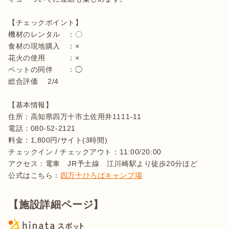
【チェックポイント】

機材のレンタル　：〇

食材の現地購入　：×

花火の使用　　　：×

ペットの同伴　　：◯

総合評価 　2/4

【基本情報】

住所：高知県四万十市土佐用井1111-11

電話：080-52-2121

料金：1,800円/サイト(3時間)

チェックイン / チェックアウト：11:00/20:00 

アクセス：電車　JR予土線　江川崎駅より徒歩20分ほど

公式はこちら：
四万十ひろばキャンプ場
【施設詳細ページ】