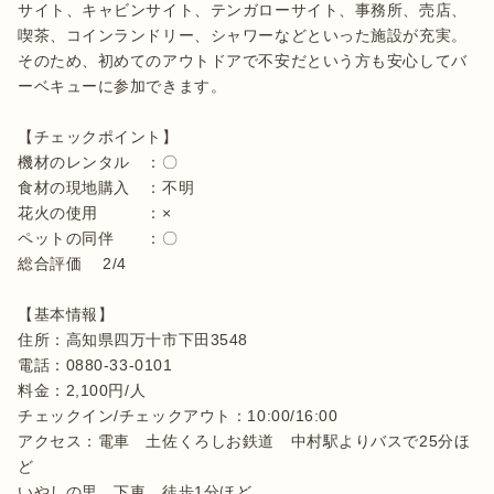
サイト、キャビンサイト、テンガローサイト、事務所、売店、
喫茶、コインランドリー、シャワーなどといった施設が充実。
そのため、初めてのアウトドアで不安だという方も安心してバ
ーベキューに参加できます。

【チェックポイント】

機材のレンタル　：〇

食材の現地購入　：不明

花火の使用　　　：×

ペットの同伴　　：〇

総合評価 　2/4

【基本情報】

住所：高知県四万十市下田3548

電話：0880-33-0101

料金：2,100円/人

チェックイン/チェックアウト：10:00/16:00

アクセス：電車　土佐くろしお鉄道　中村駅よりバスで25分ほ
ど　

いやしの里　下車　徒歩1分ほど
