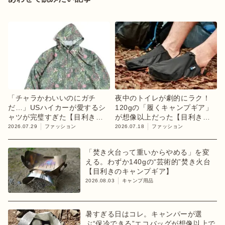
「チャラかわいいのにガチ
夜中のトイレが劇的にラク！
だ…」USハイカーが愛するシ
120gの「履くキャンプギア」
ャツが完璧すぎた【目利きの
が想像以上だった【目利きの
キャンプギア】
キャンプギア】
2026.07.29
ファッション
2026.07.18
ファッション
「焚き火台って重いからやめる」を変
える。わずか140gの“芸術的”焚き火台
【目利きのキャンプギア】
2026.08.03
キャンプ用品
暑すぎる日はコレ。キャンパーが選
ぶ“保冷できる”エコバッグが想像以上で