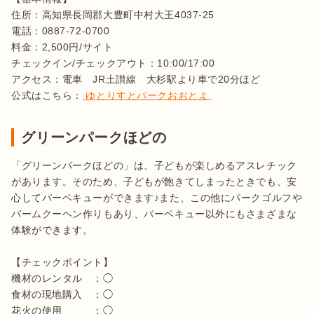
住所：高知県長岡郡大豊町中村大王4037-25

電話：0887-72-0700 

料金：2,500円/サイト

チェックイン/チェックアウト：10:00/17:00

アクセス：電車　JR土讃線　大杉駅より車で20分ほど

公式はこちら：
 ゆとりすとパークおおとよ 
グリーンパークほどの
「グリーンパークほどの」は、子どもが楽しめるアスレチック
があります。そのため、子どもが飽きてしまったときでも、安
心してバーベキューができます♪また、この他にパークゴルフや
バームクーヘン作りもあり、バーベキュー以外にもさまざまな
体験ができます。

【チェックポイント】

機材のレンタル　：◯

食材の現地購入　：◯

花火の使用　　　：◯
