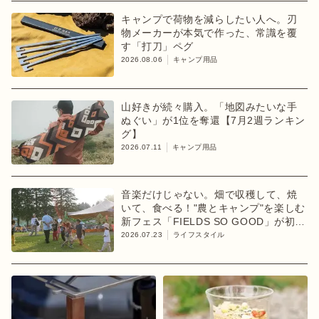
キャンプで荷物を減らしたい人へ。刃
物メーカーが本気で作った、常識を覆
す「打刀」ペグ
2026.08.06
キャンプ用品
山好きが続々購入。「地図みたいな手
ぬぐい」が1位を奪還【7月2週ランキン
グ】
2026.07.11
キャンプ用品
音楽だけじゃない。畑で収穫して、焼
いて、食べる！"農とキャンプ"を楽しむ
新フェス「FIELDS SO GOOD」が初開
催
2026.07.23
ライフスタイル