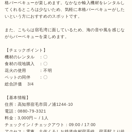
格バーベキューが楽しめます。なかなか輸入機材をレンタルし
てくれるところは少ないため、気軽に本格バーベキューがした
いという方におすすめのスポットです。

また、こちらは宿毛湾に面しているため、海の音や風を感じな
がらバーベキューを楽しめます。

【チェックポイント】

機材のレンタル　：〇

食材の現地購入　：〇

花火の使用　　　：不明

ペットの同伴　　：〇

総合評価 　3/4

【基本情報】

住所：高知県宿毛市田ノ浦1244‐10

電話：0880-79-3321

料金：3,000円～ / 1人

チェックイン / チェックアウト：09:00 / 17:00	

アクセス：電車　土佐くろしお鉄道中村宿毛線　宿毛駅より徒