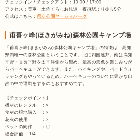
チェックイン / チェックアウト：10:00 / 17:00	

アクセス：電車　土佐くろしお鉄道　夜須駅より徒歩5分

公式はこちら：
県立公園ヤ・シィパーク
甫喜ヶ峰(ほきがみね)森林公園キャンプ場
「甫喜ヶ峰(ほきがみね)森林公園キャンプ場」の特徴は、高知
県内唯一の森林公園ということです。北に四国連邦、南は高知
平野・香長平野を太平洋側から望め、最高の景色を楽しみなが
らバーベキューができます。また、ハイキングや、バードウォ
ッチングもやっているため、バーベキューのついでに豊かな自
然の中で運動をするのもおすすめです。

【チェックポイント】

機材のレンタル　：×

食材の現地購入　：×

花火の使用　　　：×

ペットの同伴　　：〇

総合評価 　1/4
