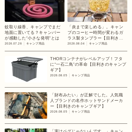
蚊取り線香、キャンプでまだ
「炎まで楽しめる」。キャン
地面に置いてる？キャンパー
プのコーヒー時間が変わるガ
が感動した“小さな発明”とは
ラス製タンブラー【目利きの
キャンプギア】
2026.07.26
キャンプ用品
2026.08.04
キャンプ用品
THORコンテナがレベルアップ！フタ
に“一石二鳥”の革命【目利きのキャンプ
ギア】
2026.08.05
キャンプ用品
「財布みたい」が正解でした。人気職
人ブランドの名作ホットサンドメーカ
ー【目利きのキャンプギア】
2026.08.05
キャンプ用品
「実はペグじゃないんです。」キャン