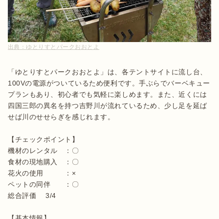
出典：
ゆとりすとパークおおとよ
「ゆとりすとパークおおとよ」は、各テントサイトに流し台、
100Vの電源がついているため便利です。手ぶらでバーベキュー
プランもあり、初心者でも気軽に楽しめます。また、近くには
四国三郎の異名を持つ吉野川が流れているため、少し足を延ば
せば川のせせらぎを感じれます。

【チェックポイント】

機材のレンタル　：〇

食材の現地購入　：〇

花火の使用　　　：×

ペットの同伴　　：〇

総合評価 　3/4

【基本情報】
