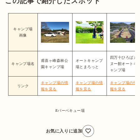
この記事で紹介したスポット
キャンプ場
画像
四万十ひろばカ
甫喜ヶ峰森林公
オートキャンプ
キャンプ場名
ヌー館オートキ
園キャンプ場
場とまろっと
ャンプ場
キャンプ場の情
キャンプ場の情
キャンプ場の情
リンク
報を見る
報を見る
報を見る
バーベキュー場
お気に入りに追加