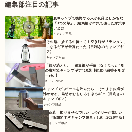
編集部注目の記事
夏キャンプで後悔する人が見落としがちな
「3つの敵」。編集部が本気で使った対策ギ
アとは
キャンプ用品
その瓶、捨てるの待って！空き瓶が「ランタン」
になるギアが最高だった【目利きのキャンプギ
ア】
キャンプ用品
「蚊が消えた…」編集部が手放せなくなった“夏
の虫対策キャンプギア”10選【蚊取り線香ホルダ
ーetc.】
キャンプ用品
キャンプで缶ビールを飲んだら、そのままお湯が
沸かせる。発想がおもしろすぎるギア【目利きの
キャンプギア】
キャンプ用品
正直、知りませんでした…バイヤーが驚いた
「衝撃的すぎキャンプ道具」6選【2026年版】
キャンプ用品