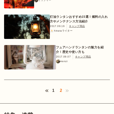
ミッフィー
灯油ランタンおすすめ15選！燃料の入れ
方やメンテナンス方法紹介
おすすめ特集
2017.09.16
キャンプ用品
hinataライター
キャンプ用品
フュアハンドランタンの魅力を紹
介！歴史や使い方も
2017.09.07
キャンプ用品
キャンプ場
monzi
料理
how to
Next ›
1
2
初めての方