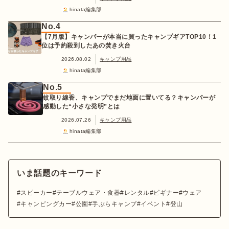
hinata編集部
No.4
【7月版】キャンパーが本当に買ったキャンプギアTOP10！1
位は予約殺到したあの焚き火台
2026.08.02
キャンプ用品
hinata編集部
No.5
蚊取り線香、キャンプでまだ地面に置いてる？キャンパーが
感動した“小さな発明”とは
2026.07.26
キャンプ用品
hinata編集部
いま話題のキーワード
スピーカー
テーブルウェア・食器
レンタル
ビギナー
ウェア
キャンピングカー
公園
手ぶらキャンプ
イベント
登山