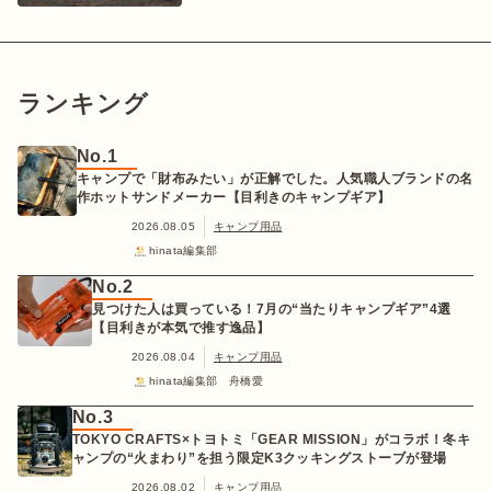
ランキング
No.1
キャンプで「財布みたい」が正解でした。人気職人ブランドの名
作ホットサンドメーカー【目利きのキャンプギア】
2026.08.05
キャンプ用品
hinata編集部
No.2
見つけた人は買っている！7月の“当たりキャンプギア”4選
【目利きが本気で推す逸品】
2026.08.04
キャンプ用品
hinata編集部 舟橋愛
No.3
TOKYO CRAFTS×トヨトミ「GEAR MISSION」がコラボ！冬キ
ャンプの“火まわり”を担う限定K3クッキングストーブが登場
2026.08.02
キャンプ用品