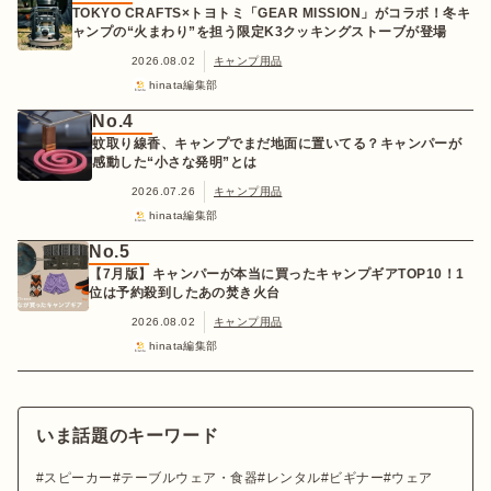
TOKYO CRAFTS×トヨトミ「GEAR MISSION」がコラボ！冬キ
ャンプの“火まわり”を担う限定K3クッキングストーブが登場
2026.08.02
キャンプ用品
hinata編集部
No.4
蚊取り線香、キャンプでまだ地面に置いてる？キャンパーが
感動した“小さな発明”とは
2026.07.26
キャンプ用品
hinata編集部
No.5
【7月版】キャンパーが本当に買ったキャンプギアTOP10！1
位は予約殺到したあの焚き火台
2026.08.02
キャンプ用品
hinata編集部
いま話題のキーワード
スピーカー
テーブルウェア・食器
レンタル
ビギナー
ウェア