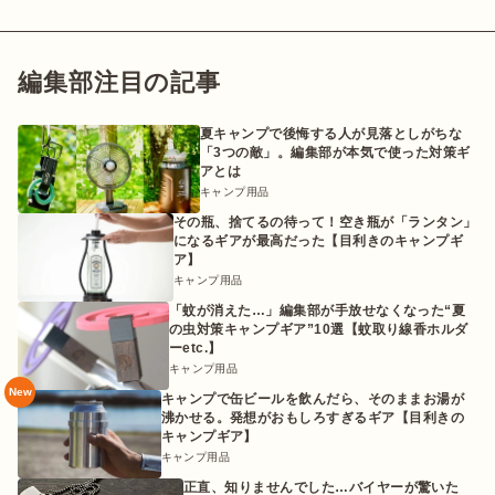
編集部注目の記事
夏キャンプで後悔する人が見落としがちな
「3つの敵」。編集部が本気で使った対策ギ
アとは
キャンプ用品
その瓶、捨てるの待って！空き瓶が「ランタン」
になるギアが最高だった【目利きのキャンプギ
ア】
キャンプ用品
「蚊が消えた…」編集部が手放せなくなった“夏
の虫対策キャンプギア”10選【蚊取り線香ホルダ
ーetc.】
キャンプ用品
New
キャンプで缶ビールを飲んだら、そのままお湯が
沸かせる。発想がおもしろすぎるギア【目利きの
キャンプギア】
キャンプ用品
正直、知りませんでした…バイヤーが驚いた