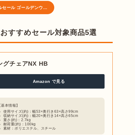
イルセール ゴールデンウィーク
日のおすすめセール対象商品5選
ングチェアNX HB
Amazon で見る
使用サイズ(約)：幅53×奥行き63×高さ99cm
収納サイズ(約)：幅20×奥行き14×高さ65cm
重さ(約)：2.7kg
耐荷重(約)：100kg
素材：ポリエステル、スチール