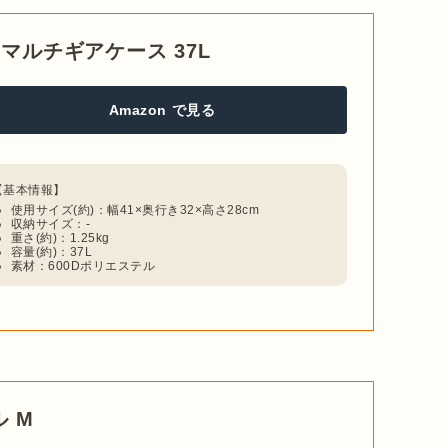
) マルチギアケース 37L
Amazon で見る
使用サイズ(約)：幅41×奥行き32×高さ28cm
収納サイズ：-
重さ(約)：1.25kg
容量(約)：37L
素材：600Dポリエステル
 M