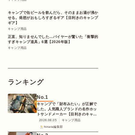
キャンプで缶ビールを飲んだら、そのままお湯が沸か
せる。発想がおもしろすぎるギア【目利きのキャンプ
ギア】
キャンプ用品
正直、知りませんでした…バイヤーが驚いた「衝撃的
すぎキャンプ道具」6選【2026年版】
キャンプ用品
ランキング
No.
1
キャンプで「財布みたい」が正解で
した。人気職人ブランドの名作ホッ
トサンドメーカー【目利きのキャン
プギア】
2026.08.05
キャンプ用品
hinata編集部