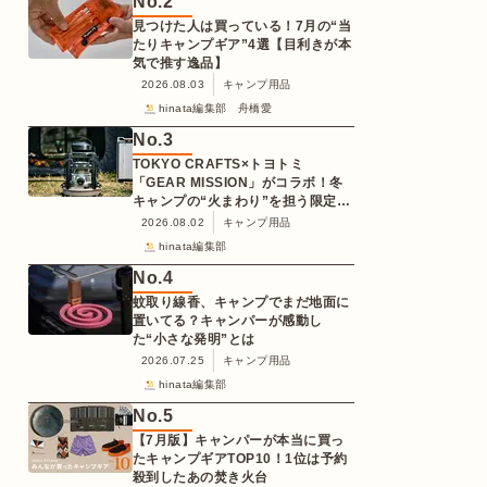
No.
2
見つけた人は買っている！7月の“当
たりキャンプギア”4選【目利きが本
気で推す逸品】
2026.08.03
キャンプ用品
hinata編集部 舟橋愛
No.
3
TOKYO CRAFTS×トヨトミ
「GEAR MISSION」がコラボ！冬
キャンプの“火まわり”を担う限定
K3クッキングストーブが登場
2026.08.02
キャンプ用品
hinata編集部
No.
4
蚊取り線香、キャンプでまだ地面に
置いてる？キャンパーが感動し
た“小さな発明”とは
2026.07.25
キャンプ用品
hinata編集部
No.
5
【7月版】キャンパーが本当に買っ
たキャンプギアTOP10！1位は予約
殺到したあの焚き火台