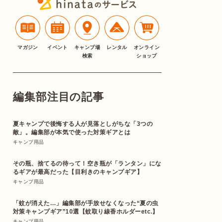
マガジン
イベント
キャンプ場
レンタル
オンライン
検索
ショップ
編集部注目の記事
夏キャンプで後悔する人が見落としがちな「3つの
敵」。編集部が本気で使った対策ギアとは
キャンプ用品
その瓶、捨てるの待って！空き瓶が「ランタン」にな
るギアが最高だった【目利きのキャンプギア】
キャンプ用品
「蚊が消えた…」編集部が手放せなくなった“夏の虫
対策キャンプギア”10選【蚊取り線香ホルダーetc.】
キャンプ用品