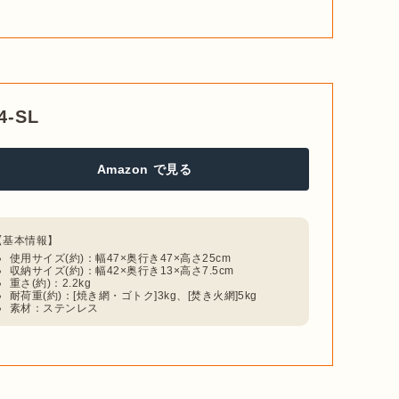
-SL
Amazon で見る
使用サイズ(約)：幅47×奥行き47×高さ25cm
収納サイズ(約)：幅42×奥行き13×高さ7.5cm
重さ(約)：2.2kg
耐荷重(約)：[焼き網・ゴトク]3kg、[焚き火網]5kg
素材：ステンレス