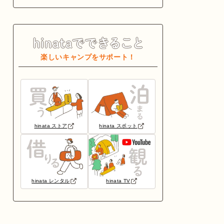
楽しいキャンプをサポート！
hinata ストア
hinata スポット
hinata レンタル
hinata TV