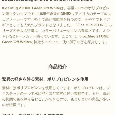
8 oz.Mug 2TONE Green/Off White
は、容量250mlの
ポリプロピレ
ン
製マグカップです。1985年創業の
DINEX
はアメリカのテーブルウ
ェアメーカーです。軽くて高い機能性を持つので、今やアウトドア
ギアとしても人気のブランドとなりました。「8 oz.Mug 2TONE」シ
リーズの最大の特徴は、カラーバリエーションの豊富さです。オシ
ャレな2トーンカラー隣っています。ここでは、
8 oz.Mug 2TONE
Green/Off White
の特徴やスペック、使い勝手などを紹介します。
商品紹介
驚異の軽さを誇る素材、ポリプロピレンを使用
素材には
ポリプロピレン
を使用しています。ポリプロピレンは、プ
ラスチックの一つで水に浮くほど非常に軽い素材です。また、繊維
の状態で色を練り込むことができるので、色とりどりの商品が多い
のが特徴です。