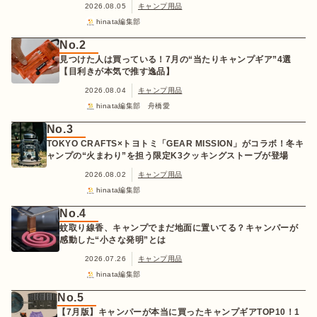
2026.08.05
キャンプ用品
hinata編集部
No.2
見つけた人は買っている！7月の“当たりキャンプギア”4選
【目利きが本気で推す逸品】
2026.08.04
キャンプ用品
hinata編集部 舟橋愛
No.3
TOKYO CRAFTS×トヨトミ「GEAR MISSION」がコラボ！冬キ
ャンプの“火まわり”を担う限定K3クッキングストーブが登場
2026.08.02
キャンプ用品
hinata編集部
No.4
蚊取り線香、キャンプでまだ地面に置いてる？キャンパーが
感動した“小さな発明”とは
2026.07.26
キャンプ用品
hinata編集部
No.5
【7月版】キャンパーが本当に買ったキャンプギアTOP10！1