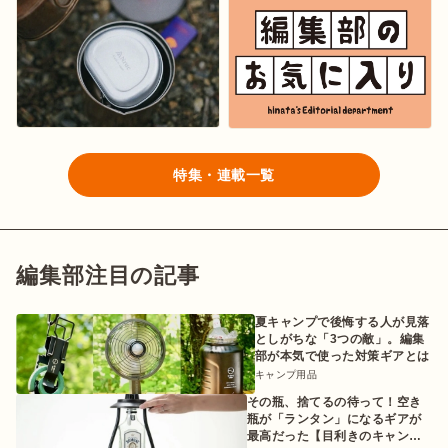
特集・連載一覧
編集部注目の記事
夏キャンプで後悔する人が見落
としがちな「3つの敵」。編集
部が本気で使った対策ギアとは
キャンプ用品
その瓶、捨てるの待って！空き
瓶が「ランタン」になるギアが
最高だった【目利きのキャンプ