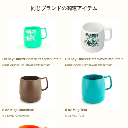
同じブランドの関連アイテム
Disney/DinexPrintedGreen/Mountain
Disney/DinexPrintedWhite/Mountain
Disney/DinexPrintedGreen/Mountain
Disney/DinexPrintedWhite/Mountain
8 oz.Mug Chocolate
8 oz.Mug Teal
8 oz.Mug Chocolate
8 oz.Mug Teal