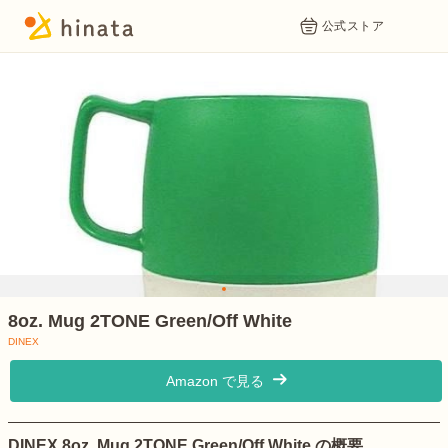
公式ストア
1
8oz. Mug 2TONE Green/Off White
DINEX
Amazon で見る
DINEX 8oz. Mug 2TONE Green/Off White の概要