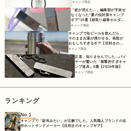
ギア】
キャンプ用品
「蚊が消えた…」編集部が手放せ
なくなった“夏の虫対策キャンプ
ギア”10選【蚊取り線香ホルダー
etc.】
キャンプ用品
キャンプで缶ビールを飲んだら、
そのままお湯が沸かせる。発想が
おもしろすぎるギア【目利きのキ
ャンプギア】
キャンプ用品
正直、知りませんでした…バイ
ヤーが驚いた「衝撃的すぎキャ
ンプ道具」6選【2026年版】
キャンプ用品
ランキング
No.1
キャンプで「財布みたい」が正解でした。人気職人ブランドの名
作ホットサンドメーカー【目利きのキャンプギア】