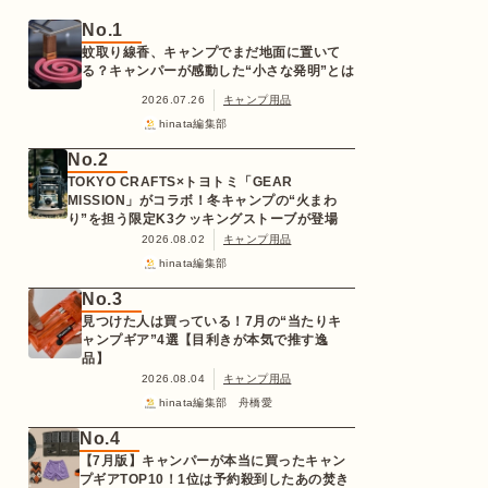
No.1
蚊取り線香、キャンプでまだ地面に置いて
る？キャンパーが感動した“小さな発明”とは
2026.07.26
キャンプ用品
hinata編集部
No.2
TOKYO CRAFTS×トヨトミ「GEAR
MISSION」がコラボ！冬キャンプの“火まわ
り”を担う限定K3クッキングストーブが登場
2026.08.02
キャンプ用品
hinata編集部
No.3
見つけた人は買っている！7月の“当たりキ
ャンプギア”4選【目利きが本気で推す逸
品】
2026.08.04
キャンプ用品
hinata編集部 舟橋愛
No.4
【7月版】キャンパーが本当に買ったキャン
プギアTOP10！1位は予約殺到したあの焚き