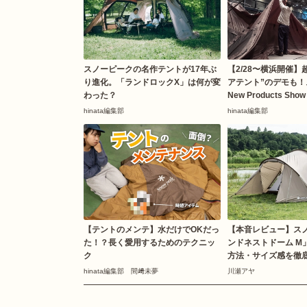
スノーピークの名作テントが17年ぶ
【2/28〜横浜開催】
り進化。「ランドロックX」は何が変
アテント”のデモも
わった？
New Products Show
hinata編集部
hinata編集部
【テントのメンテ】水だけでOKだっ
【本音レビュー】ス
た！？長く愛用するためのテクニッ
ンドネストドーム M
ク
方法・サイズ感を徹
hinata編集部 間﨑未夢
川瀬アヤ