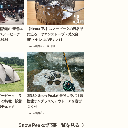
超話題の“新作エ
【hinata TV】スノーピークの裏名品
！スノーピーク
に迫る！ヤエンストーブ・焚火台
 2026
SR・セレスの実力とは
hinata編集部 露口凱
ノーピーク「ラ
JINSとSnow Peakの最強コラボ！高
」の特徴・設営
性能サングラスでアウトドアを遊び
底チェック
つくせ
hinata編集部
Snow Peakの記事一覧を見る