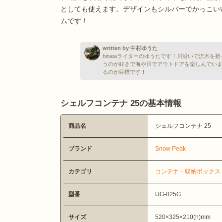
としても使えます。デザインもシルバーでかっこい
ムです！
written by 中村ゆうた
hinataライターのゆうたです！川沿いで流木
うのが好きで海や川でアウトドアを楽しんでい
るのが目標です！
シェルフコンテナ 25の基本情報
商品名
シェルフコンテナ 25
ブランド
Snow Peak
カテゴリ
コンテナ・収納ボックス
型番
UG-025G
サイズ
520×325×210(h)mm