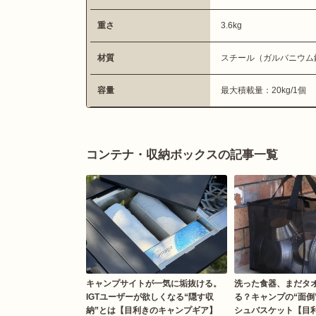
重さ
3.6kg
材質
スチール（ガルバニウム
容量
最大積載量：20kg/1個
コンテナ・収納ボックスの記事一覧
キャンプサイトが一気に垢抜ける。
洗った食器、まだタ
IGTユーザーが欲しくなる“隠す収
る？キャンプの“面倒
納”とは【目利きのキャンプギア】
シュバスケット【目