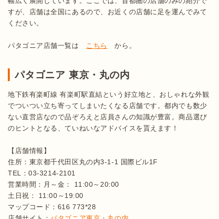
幅広く展開しています。ここでは、首都圏の店舗のみの紹介で
すが、店舗は全国にあるので、お近くの店舗に足を運んでみて
ください。

パタゴニア店舗一覧は　
こちら
パタゴニア 東京・丸の内
地下鉄有楽町線 有楽町駅直結という好立地と、おしゃれな外観
でついつい立ち寄ってしまいたくなる店舗です。都内でも数少
ない直営店なので品ぞろえと店員さんの知識が豊富。商品選び
のヒントとなる、ていねいなアドバイスを貰えます！

【店舗情報】

住所：東京都千代田区丸の内3-1-1 国際ビル1F

TEL：03-3214-2101

営業時間：月～金： 11:00～20:00

土日祝： 11:00～19:00

マップコード：616 773*28

店舗サイト：
パタゴニア東京・丸の内