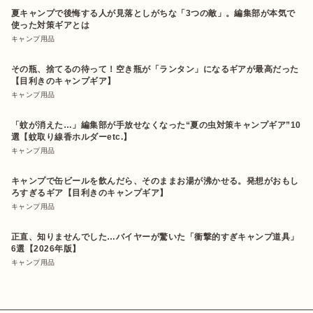
夏キャンプで後悔する人が見落としがちな「3つの敵」。編集部が本気で
使った対策ギアとは
キャンプ用品
その瓶、捨てるの待って！空き瓶が「ランタン」になるギアが最高だった
【目利きのキャンプギア】
キャンプ用品
「蚊が消えた…」編集部が手放せなくなった“夏の虫対策キャンプギア”10
選【蚊取り線香ホルダーetc.】
キャンプ用品
キャンプで缶ビールを飲んだら、そのままお湯が沸かせる。発想がおもし
ろすぎるギア【目利きのキャンプギア】
キャンプ用品
正直、知りませんでした…バイヤーが驚いた「衝撃的すぎキャンプ道具」
6選【2026年版】
キャンプ用品