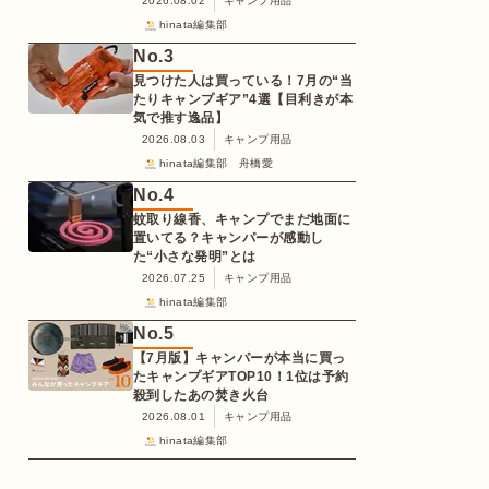
2026.08.02
キャンプ用品
hinata編集部
No.
3
見つけた人は買っている！7月の“当
たりキャンプギア”4選【目利きが本
気で推す逸品】
2026.08.03
キャンプ用品
hinata編集部 舟橋愛
No.
4
蚊取り線香、キャンプでまだ地面に
置いてる？キャンパーが感動し
た“小さな発明”とは
2026.07.25
キャンプ用品
hinata編集部
No.
5
【7月版】キャンパーが本当に買っ
たキャンプギアTOP10！1位は予約
殺到したあの焚き火台
2026.08.01
キャンプ用品
hinata編集部