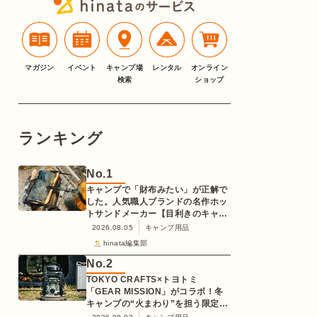
マガジン
イベント
キャンプ場
レンタル
オンライン
検索
ショップ
ランキング
No.
1
キャンプで「財布みたい」が正解で
した。人気職人ブランドの名作ホッ
トサンドメーカー【目利きのキャン
プギア】
2026.08.05
キャンプ用品
hinata編集部
No.
2
TOKYO CRAFTS×トヨトミ
「GEAR MISSION」がコラボ！冬
キャンプの“火まわり”を担う限定
K3クッキングストーブが登場