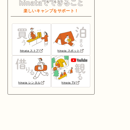
楽しいキャンプをサポート！
hinata ストア
hinata スポット
hinata レンタル
hinata TV