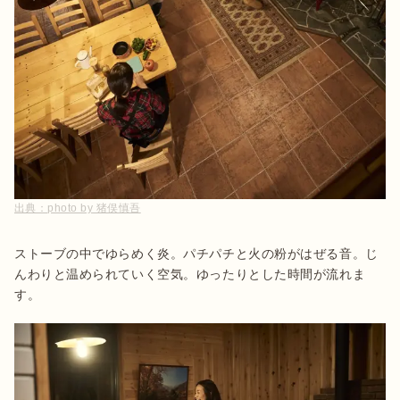
出典：
photo by 猪俣慎吾
ストーブの中でゆらめく炎。パチパチと火の粉がはぜる音。じ
んわりと温められていく空気。ゆったりとした時間が流れま
す。