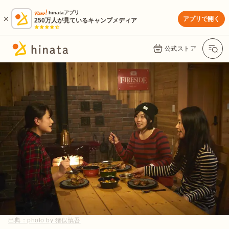
hinataアプリ
アプリで開く
250万人が見ているキャンプメディア
公式ストア
出典：
photo by 猪俣慎吾