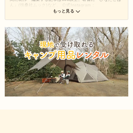
ん』(扶桑社ムック)など。 公式Instagram：
もっと見る
@hinata_outdoor
公式X：
@hinata_outdoor