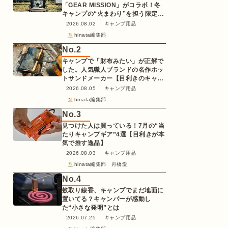
「GEAR MISSION」がコラボ！冬
キャンプの“火まわり”を担う限定
K3クッキングストーブが登場
2026.08.02
キャンプ用品
hinata編集部
No.
2
キャンプで「財布みたい」が正解で
した。人気職人ブランドの名作ホッ
トサンドメーカー【目利きのキャン
プギア】
2026.08.05
キャンプ用品
hinata編集部
No.
3
見つけた人は買っている！7月の“当
たりキャンプギア”4選【目利きが本
気で推す逸品】
2026.08.03
キャンプ用品
hinata編集部 舟橋愛
No.
4
蚊取り線香、キャンプでまだ地面に
置いてる？キャンパーが感動し
た“小さな発明”とは
2026.07.25
キャンプ用品