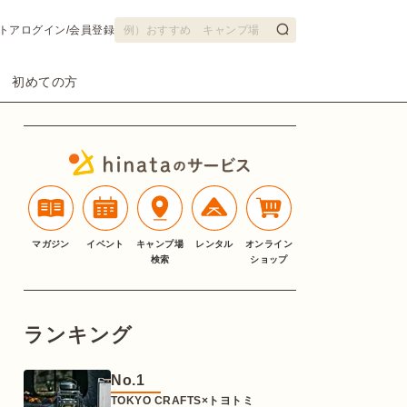
トア
ログイン/会員登録
初めての方
マガジン
イベント
キャンプ場
レンタル
オンライン
検索
ショップ
ランキング
No.
1
TOKYO CRAFTS×トヨトミ