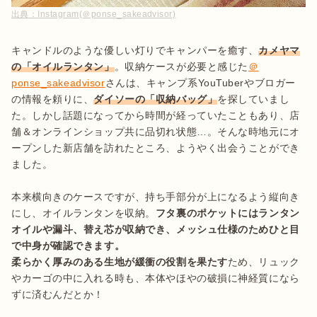
出典：
Instagram(＠ponse_sakeadvisor)
キャンドルのような優しい灯りでキャンパーを癒す、
カメヤマ
の「オイルランタン」
。収納ケースが必要と感じた
＠
ponse_sakeadvisor
さんは、キャンプ系YouTuberやブロガー
の情報を頼りに、
ダイソーの「収納バッグ」
を探していまし
た。しかし話題になってから時間が経っていたこともあり、店
舗＆オンラインショップ共に品切れ状態…。そんな時地元にオ
ープンした新店舗を訪れたところ、ようやく出会うことができ
ました。

本来横向きのケースですが、持ち手部分が上になるよう縦向き
にし、オイルランタンを収納。
フタ裏のポケットにはランタン
オイルや漏斗、替え芯が収納でき、メッシュ仕様のためひと目
で中身が確認できます。
柔らかく厚みのある生地が緩衝の役割を果たす
ため、リュック
やカーゴの中に入れる時も、本体やほやの破損に神経質になら
ずに済むんだとか！
