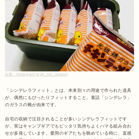
出典：
Instagram(＠pk_mk_campe)
「シンデレラフィット」とは、本来別々の用途で作られた道具
が、偶然にもぴったりフィットすること。童話「シンデレラ」
のガラスの靴が由来です。

自宅の収納で注目されることが多いシンデレラフィットです
が、実はキャンプギアでもピッタリ気持ちよくハマる組み合わ
せが多発しています。愛用のギアたちを眺めている時に、直感