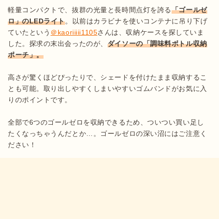
軽量コンパクトで、抜群の光量と長時間点灯を誇る
「ゴールゼ
ロ」のLEDライト
。以前はカラビナを使いコンテナに吊り下げ
ていたという
＠kaoriiiii1105
さんは、収納ケースを探していま
した。探求の末出会ったのが、
ダイソーの「調味料ボトル収納
ポーチ」。
高さが驚くほどぴったりで、シェードを付けたまま収納するこ
とも可能。取り出しやすくしまいやすいゴムバンドがお気に入
りのポイントです。

全部で6つのゴールゼロを収納できるため、ついつい買い足し
たくなっちゃうんだとか…。ゴールゼロの深い沼にはご注意く
ださい！