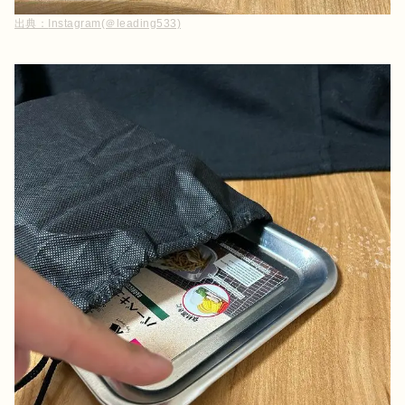
出典：
Instagram(＠leading533)