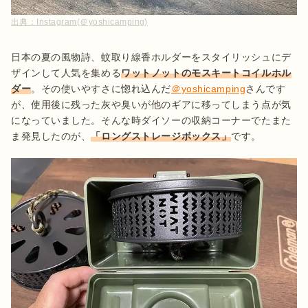
出典：
Instagram(＠yoshicamping)
日本の夏の風物詩、蚊取り線香ホルダーをスタイリッシュにデ
ザインして人気を集める
ワットノットのモスキートコイルホル
ダー
。その使いやすさに惚れ込んだ
＠yoshicamping
さんです
が、使用後に残った灰や臭いが他のギアに移ってしまう点が気
になっていました。そんな時ダイソーの収納コーナーでたまた
ま発見したのが、
「ロングストレージボックス」
です。