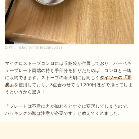
出典：
Instagram(＠leading533)
マイクロストーブコンロには収納袋が付属しており、バーベキ
ュープレート両端の持ち手部分を折りたためば、コンロと一緒
に収納できます。ストーブの着火剤には同じく
ダイソーの「豆
炭」
を使用しており、3点合わせても1,300円ほどで揃ってしま
うというから驚き！

「プレートは不意に力が加わるとすぐに変形してしまうので、
パッキングの際は注意が必要です」と教えてくれました。