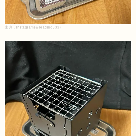
出典：
Instagram(＠leading533)