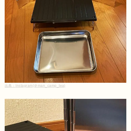
出典：
Instagram(＠man_camp_tea)