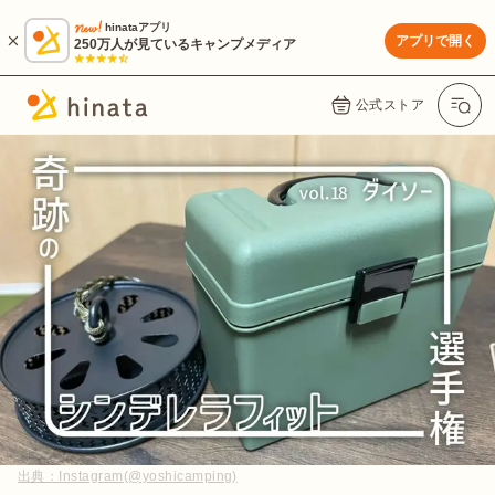
hinataアプリ
アプリで開く
250万人が見ているキャンプメディア
公式ストア
出典：
Instagram(@yoshicamping)