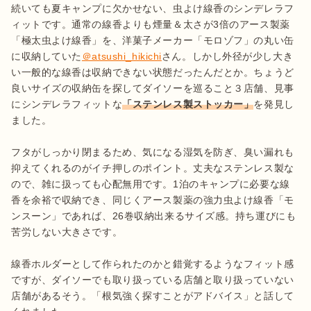
続いても夏キャンプに欠かせない、虫よけ線香のシンデレラフ
ィットです。通常の線香よりも煙量＆太さが3倍のアース製薬
「極太虫よけ線香」を、洋菓子メーカー「モロゾフ」の丸い缶
に収納していた
＠atsushi_hikichi
さん。しかし外径が少し大き
い一般的な線香は収納できない状態だったんだとか。ちょうど
良いサイズの収納缶を探してダイソーを巡ること３店舗、見事
にシンデレラフィットな
「ステンレス製ストッカー」
を発見し
ました。

フタがしっかり閉まるため、気になる湿気を防ぎ、臭い漏れも
抑えてくれるのがイチ押しのポイント。丈夫なステンレス製な
ので、雑に扱っても心配無用です。1泊のキャンプに必要な線
香を余裕で収納でき、同じくアース製薬の強力虫よけ線香「モ
ンスーン」であれば、26巻収納出来るサイズ感。持ち運びにも
苦労しない大きさです。

線香ホルダーとして作られたのかと錯覚するようなフィット感
ですが、ダイソーでも取り扱っている店舗と取り扱っていない
店舗があるそう。「根気強く探すことがアドバイス」と話して