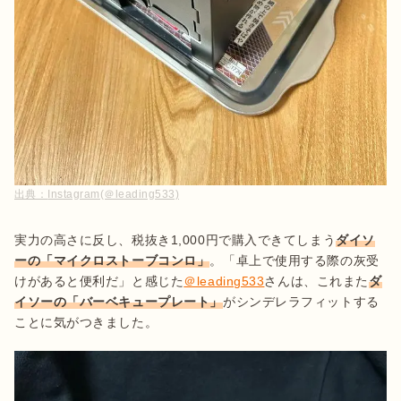
出典：
Instagram(＠leading533)
実力の高さに反し、税抜き1,000円で購入できてしまう
ダイソ
ーの「マイクロストーブコンロ」
。「卓上で使用する際の灰受
けがあると便利だ」と感じた
＠leading533
さんは、これまた
ダ
イソーの「バーベキュープレート」
がシンデレラフィットする
ことに気がつきました。