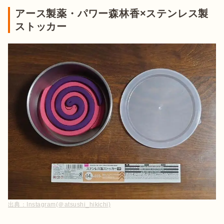
アース製薬・パワー森林香×ステンレス製
ストッカー
出典：
Instagram(＠atsushi_hikichi)