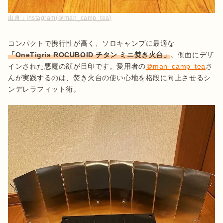
出典：
Instagram(＠man_camp_tea)
コンパクトで携行性が高く、ソロキャンプに最適な
「OneTigris ROCUBOID チタン ミニ焚き火台」
。側面にデザ
インされた悪魔の顔が目印です。愛用者の
＠man_camp_tea
さ
んが実践するのは、焚き火台の使い心地を格段に向上させるシ
ンデレラフィット術。