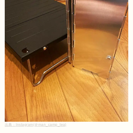
出典：
Instagram(＠man_camp_tea)