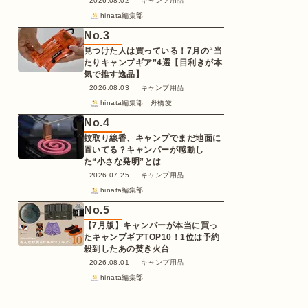
2026.08.02
キャンプ用品
hinata編集部
No.
3
見つけた人は買っている！7月の“当
たりキャンプギア”4選【目利きが本
気で推す逸品】
2026.08.03
キャンプ用品
hinata編集部 舟橋愛
No.
4
蚊取り線香、キャンプでまだ地面に
置いてる？キャンパーが感動し
た“小さな発明”とは
2026.07.25
キャンプ用品
hinata編集部
No.
5
【7月版】キャンパーが本当に買っ
たキャンプギアTOP10！1位は予約
殺到したあの焚き火台
2026.08.01
キャンプ用品
hinata編集部