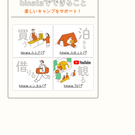
楽しいキャンプをサポート！
hinata ストア
hinata スポット
hinata レンタル
hinata TV