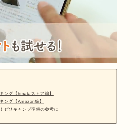
キング【hinataストア編】
キング【Amazon編】
たち！ぜひキャンプ準備の参考に