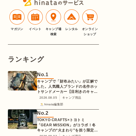
マガジン
イベント
キャンプ場
レンタル
オンライン
検索
ショップ
ランキング
No.
1
キャンプで「財布みたい」が正解で
した。人気職人ブランドの名作ホッ
トサンドメーカー【目利きのキャン
プギア】
2026.08.05
キャンプ用品
hinata編集部
No.
2
TOKYO CRAFTS×トヨトミ
「GEAR MISSION」がコラボ！冬
キャンプの“火まわり”を担う限定
K3クッキングストーブが登場