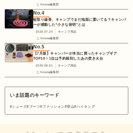
hinata編集部
No.
4
蚊取り線香、キャンプでまだ地面に置いてる？キャンパ
ーが感動した“小さな発明”とは
2026.07.25
キャンプ用品
hinata編集部
No.
5
【7月版】キャンパーが本当に買ったキャンプギア
TOP10！1位は予約殺到したあの焚き火台
2026.08.01
キャンプ用品
hinata編集部
いま話題のキーワード
シューズ
ブーツ
ファッション
登山
ハイキング