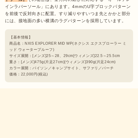
インラバーソール」にあります。4mmのU字ブロックパターン
を前後で反対向きに配置。すり減りやすいつま先とかかと部分
には、接地面の多い横溝のラグパターンを採用しています。
【基本情報】

商品名：NXIS EXPLORER MID WP(ネクシス エクスプローラー ミ
ッド ウォータープルーフ)

サイズ展開：[メンズ]25～28、29cm[ウィメンズ]22.5～25.5cm 

重さ：[メンズ]475g(片足27cm)[ウィメンズ]390g(片足24cm)

カラー展開：バイソン／キャンプサイト、サファリ／バーチ

価格：22,000円(税込)