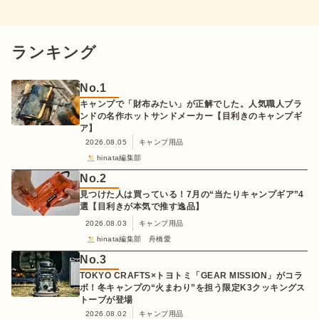
ランキング
No.
1
キャンプで「財布みたい」が正解でした。人気職人ブラ
ンドの名作ホットサンドメーカー【目利きのキャンプギ
ア】
2026.08.05
キャンプ用品
hinata編集部
No.
2
見つけた人は買っている！7月の“当たりキャンプギア”4
選【目利きが本気で推す逸品】
2026.08.03
キャンプ用品
hinata編集部 舟橋愛
No.
3
TOKYO CRAFTS×トヨトミ「GEAR MISSION」がコラ
ボ！冬キャンプの“火まわり”を担う限定K3クッキングス
トーブが登場
2026.08.02
キャンプ用品