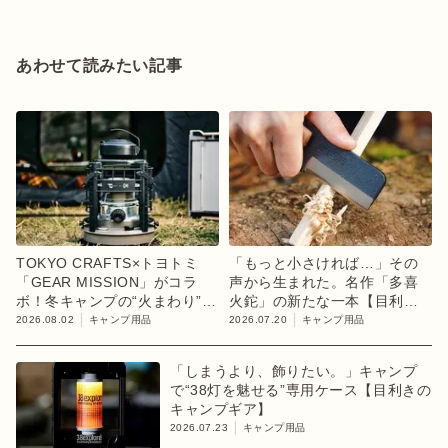
あわせて読みたい記事
TOKYO CRAFTS×トヨトミ
「もっと小さければ…」その
「GEAR MISSION」がコラ
声から生まれた。名作「多喜
ボ！冬キャンプの“火まわり”を
火鉈」の新たな一本【目利き
担う限定K3クッキングストー
のキャンプギア】
2026.08.02
キャンプ用品
2026.07.20
キャンプ用品
ブが登場
「しまうより、飾りたい。」キャンプ
で“38灯を魅せる”専用ケース【目利きの
キャンプギア】
2026.07.23
キャンプ用品