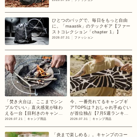
ひとつのバッグで、毎日をもっと自由
に。「maastik」のテックギア【ファー
ストコレクション「chapter 1」】
2026.07.31
ファッション
「焚き火台は、ここまでシン
今、一番売れてるキャンプギ
プルでいい」直火感覚が味わ
アTOP5は？おしゃれ手ぬぐい
える一台【目利きのキャンプ
が首位独占【7月5週ランキン
ギア】
グ】
2026.07.21
キャンプ用品
2026.07.31
キャンプ用品
「炎まで楽しめる」。キャンプのコー