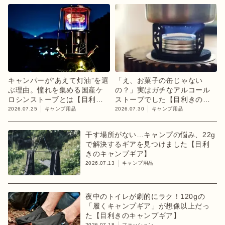
キャンパーが“あえて灯油”を選
「え、お菓子の缶じゃない
ぶ理由。憧れを集める国産ケ
の？」実はガチなアルコール
ロシンストーブとは【目利き
ストーブでした【目利きのキ
のキャンプギア】
ャンプギア】
2026.07.25
キャンプ用品
2026.07.30
キャンプ用品
干す場所がない…キャンプの悩み、22g
で解決するギアを見つけました【目利
きのキャンプギア】
2026.07.13
キャンプ用品
夜中のトイレが劇的にラク！120gの
「履くキャンプギア」が想像以上だっ
た【目利きのキャンプギア】
2026.07.18
ファッション