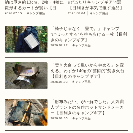
納は厚さ約13cm。2輪・4輪に
の“当たりキャンプギア”4選
変形するカートが賢い【目利
【目利きが本気で推す逸品】
きのキャンプギア】
2026.07.15
キャンプ用品
2026.08.04
キャンプ用品
「椅子じゃなく、畳で。」キャンプ
で“ほっとする”を持ち歩ける一枚【目利
きのキャンプギア】
2026.07.22
キャンプ用品
「焚き火台って重いからやめる」を変
える。わずか140gの“芸術的”焚き火台
【目利きのキャンプギア】
2026.08.03
キャンプ用品
「財布みたい」が正解でした。人気職
人ブランドの名作ホットサンドメーカ
ー【目利きのキャンプギア】
2026.08.05
キャンプ用品